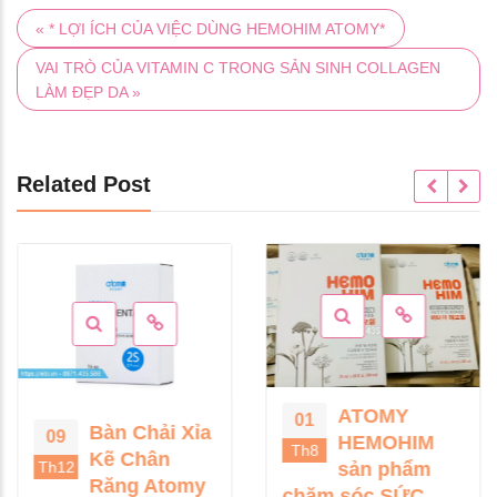
« * LỢI ÍCH CỦA VIỆC DÙNG HEMOHIM ATOMY*
VAI TRÒ CỦA VITAMIN C TRONG SẢN SINH COLLAGEN
LÀM ĐẸP DA »
Related Post
ATOMY
01
Bàn Chải Xỉa
09
HEMOHIM
Th8
Kẽ Chân
Th12
sản phẩm
Răng Atomy
chăm sóc SỨC