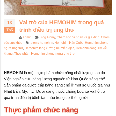
cách chăm sóc da nám
Bàn Chải Xỉa Kẽ Châ
ông bị khô vào mùa Đông
Atomy Brush
/11/2024
09/12/2023
Vai trò của HEMOHIM trong quá
13
 lý do tại sao bạn cần thêm
TOP #7 thực phẩm t
trình điều trị ung thư
Th5
ega-3 trong chế độ dinh
nội tiết tố nữ
ỡng
05/12/2023
Author
Categories
admin
Blog Atomy
,
Chăm sóc cá nhân và gia đình
,
Chăm
/05/2024
Tags
sóc sức khỏe
atomy hemohim
,
Hemohim Hàn Quốc
,
Hemohim phòng
Loại trà người Việt ư
ngừa ung thư
,
Hemohim tăng cường hệ miễn dịch
,
Hemohim tăng sức đề
4 CÁCH DÙNG KEM CHỐNG
chống gan nhiễm mỡ
kháng
,
Thực phẩm Hemohim phòng ngừa ung thư
NẮNG CHO DA NÁM
cực tốt – nibi.vn
04/04/2024
05/12/2023
HEMOHIM
là một thực phẩm chức năng chất lượng cao do
Viện nghiên cứu năng lượng nguyên tử Han Quốc sáng chế.
Sản phẩm đã được cấp bằng sáng chế ở một số Quốc gia như
Nhật Bản, Mỹ, …. Dưới dạng thuốc chống bức xạ và hỗ trợ
quá trình điều trị bệnh tan máu trong cơ thể người.