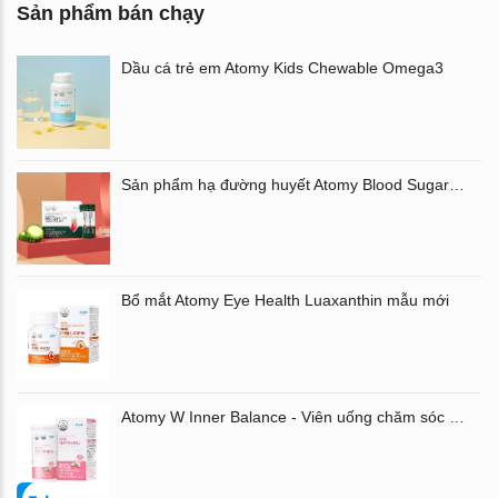
Sản phẩm bán chạy
Dầu cá trẻ em Atomy Kids Chewable Omega3
Sản phẩm hạ đường huyết Atomy Blood Sugar Cut Bitter Melon chiết xuất mướp đắng hộp 60 gói
Bổ mắt Atomy Eye Health Luaxanthin mẫu mới
Atomy W Inner Balance - Viên uống chăm sóc âm đạo và đường ruột Atomy Hàn Quốc