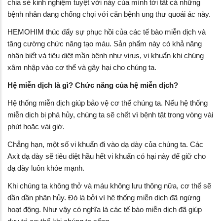
chia sẻ kinh nghiệm tuyệt vời này của mình tới tất cả những
bệnh nhân đang chống chọi với căn bệnh ung thư quoái ác này.
HEMOHIM thúc đẩy sự phục hồi của các tế bào miễn dịch và
tăng cường chức năng tạo máu. Sản phẩm này có khả năng
nhận biết và tiêu diệt mần bệnh như virus, vi khuẩn khi chúng
xâm nhập vào cơ thể và gây hại cho chúng ta.
Hệ miễn dịch là gì? Chức năng của hệ miễn dịch?
Hệ thống miễn dịch giúp bảo vệ cơ thể chúng ta. Nếu hệ thống
miễn dịch bị phá hủy, chúng ta sẽ chết vì bệnh tật trong vòng vài
phút hoặc vài giờ.
Chẳng hạn, một số vi khuẩn đi vào dạ dày của chúng ta. Các
Axit dạ dày sẽ tiêu diệt hầu hết vi khuẩn có hại này để giữ cho
dạ dày luôn khỏe mạnh.
Khi chúng ta không thở và máu không lưu thông nữa, cơ thể sẽ
dần dần phân hủy. Đó là bởi vì hệ thống miễn dịch đã ngừng
hoạt động. Như vậy có nghĩa là các tế bào miễn dịch đã giúp