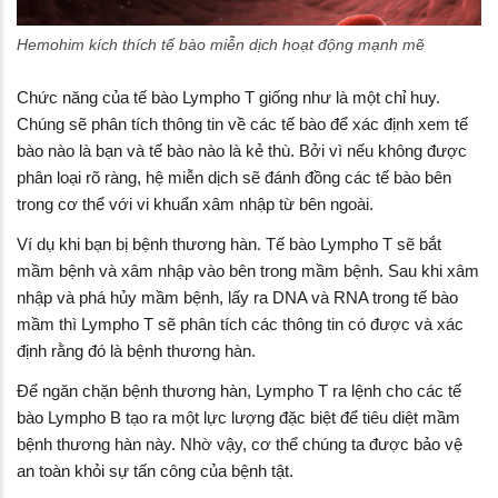
Hemohim kích thích tế bào miễn dịch hoạt động mạnh mẽ
Chức năng của tế bào Lympho T giống như là một chỉ huy.
Chúng sẽ phân tích thông tin về các tế bào để xác định xem tế
bào nào là bạn và tế bào nào là kẻ thù. Bởi vì nếu không được
phân loại rõ ràng, hệ miễn dịch sẽ đánh đồng các tế bào bên
trong cơ thể với vi khuẩn xâm nhập từ bên ngoài.
Ví dụ khi bạn bị bệnh thương hàn. Tế bào Lympho T sẽ bắt
mầm bệnh và xâm nhập vào bên trong mầm bệnh. Sau khi xâm
nhập và phá hủy mầm bệnh, lấy ra DNA và RNA trong tế bào
mầm thì Lympho T sẽ phân tích các thông tin có được và xác
định rằng đó là bệnh thương hàn.
Để ngăn chặn bệnh thương hàn, Lympho T ra lệnh cho các tế
bào Lympho B tạo ra một lực lượng đặc biệt để tiêu diệt mầm
bệnh thương hàn này. Nhờ vậy, cơ thể chúng ta được bảo vệ
an toàn khỏi sự tấn công của bệnh tật.