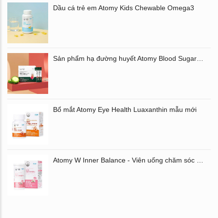
Dầu cá trẻ em Atomy Kids Chewable Omega3
Sản phẩm hạ đường huyết Atomy Blood Sugar Cut Bitter Melon chiết xuất mướp đắng hộp 60 gói
Bổ mắt Atomy Eye Health Luaxanthin mẫu mới
Atomy W Inner Balance - Viên uống chăm sóc âm đạo và đường ruột Atomy Hàn Quốc