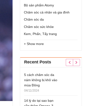
Bộ sản phẩm Atomy
Chăm sóc cá nhân và gia đình
Chăm sóc da
Chăm sóc sức khỏe
Kem, Phấn, Tẩy trang
+ Show more
Recent Posts
m sóc da
Bàn Chải Xỉa Kẽ Chân
5 cách ch
bị khô vào
Răng Atomy Brush
nám không 
mùa Đông
09/12/2023
04/11/2024
TOP #7 thực phẩm
 sao bạn
tăng cường nội tiết tố
14 lý do tạ
Omega-3
nữ
cần thêm 