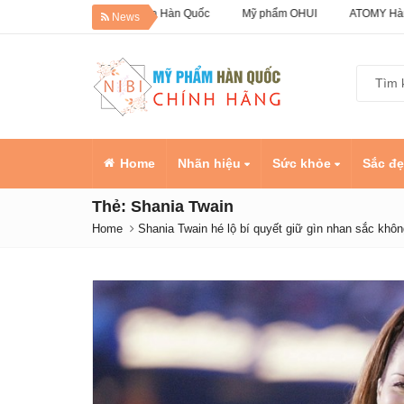
Giảm 50% Dưỡng da Hàn Quốc
Mỹ phẩm OHUI
ATOMY Hàn Quốc
News
Home
Nhãn hiệu
Sức khỏe
Sắc đ
Thẻ:
Shania Twain
Home
Shania Twain hé lộ bí quyết giữ gìn nhan sắc không