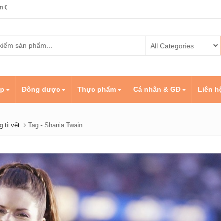
ẹp
Đông dược
Thực phẩm
Cá nhân & GĐ
Liên h
 tì vết
Tag -
Shania Twain