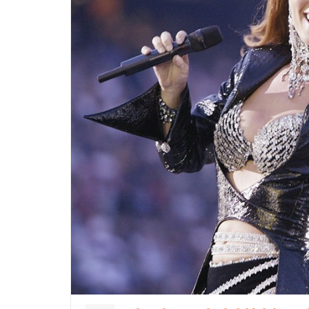
5 cách chăm
nám không b
mùa Đông
04/11/2024
14 lý do tại 
cần thêm O