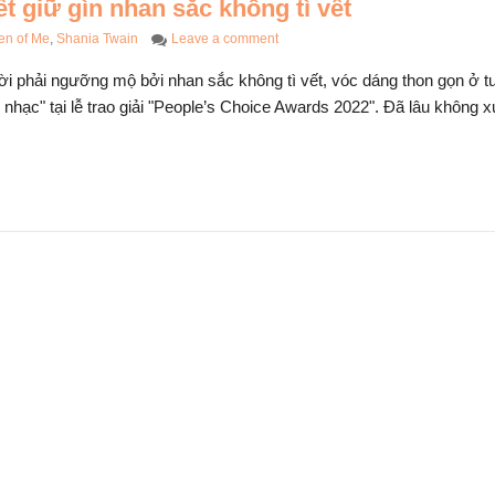
ết giữ gìn nhan sắc không tì vết
 dinh
trong chế đ
05/12/2023
on Shania Twain hé lộ bí quyết giữ g
en of Me
,
Shania Twain
Leave a comment
dưỡng
Loại trà người Việt ưa
05/05/2024
ời phải ngưỡng mộ bởi nhan sắc không tì vết, vóc dáng thon gọn ở tu
dùng chống gan
hạc" tại lễ trao giải "People’s Choice Awards 2022". Đã lâu không x
4 CÁCH DÙNG KEM
nhiễm mỡ, mỡ máu
CHỐNG NẮNG CHO
cực tốt – nibi.vn
DA NÁM
05/12/2023
04/04/2024