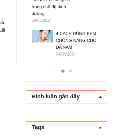
ộ dinh
trong chế 
05/12/2023
ìn nhan sắc không tì vết
dưỡng
Loại trà người Việt ưa
05/05/2024
ổi
dùng chống gan
uất
4 CÁCH DÙNG KEM
nhiễm mỡ, mỡ máu
CHỐNG NẮNG CHO
cực tốt – nibi.vn
DA NÁM
05/12/2023
04/04/2024
Bình luận gần đây
Tags