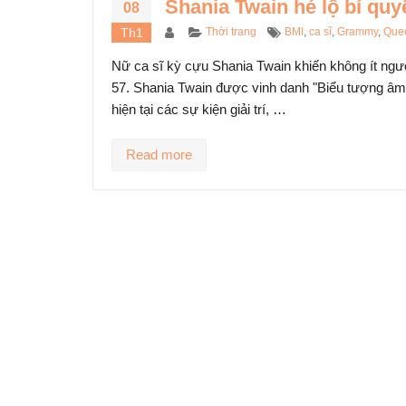
Shania Twain hé lộ bí quy
08
trong chế độ
Author
Categories
Tags
Th1
Thời trang
BMI
,
ca sĩ
,
Grammy
,
Que
dưỡng
05/05/2024
Nữ ca sĩ kỳ cựu Shania Twain khiến không ít ngư
57. Shania Twain được vinh danh "Biểu tượng âm n
hiện tại các sự kiện giải trí, …
Read more