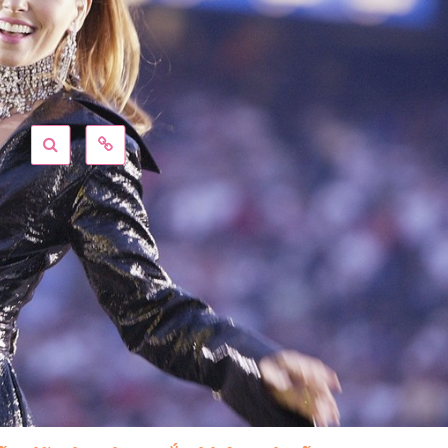
 sóc da
Bàn Chải Xỉa Kẽ Chân
5 cách chă
ị khô vào
Răng Atomy Brush
nám không 
mùa Đông
09/12/2023
04/11/2024
TOP #7 thực phẩm
sao bạn
tăng cường nội tiết tố
14 lý do tại
mega-3
nữ
cần thêm 