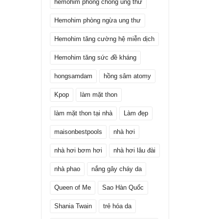
hemohim phòng chống ung thư
Hemohim phòng ngừa ung thư
Hemohim tăng cường hệ miễn dịch
Hemohim tăng sức đề kháng
hongsamdam
hồng sâm atomy
Kpop
làm mặt thon
làm mặt thon tại nhà
Làm đẹp
maisonbestpools
nhà hơi
nhà hơi bơm hơi
nhà hơi lâu đài
nhà phao
nắng gây cháy da
Queen of Me
Sao Hàn Quốc
Shania Twain
trẻ hóa da