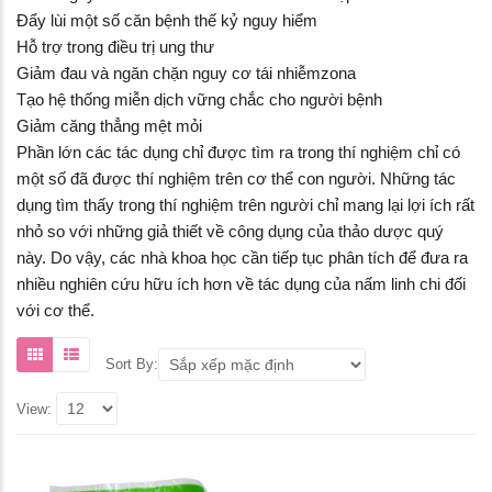
Đẩy lùi một số căn bệnh thế kỷ nguy hiểm
Hỗ trợ trong điều trị ung thư
Giảm đau và ngăn chặn nguy cơ tái nhiễmzona
Tạo hệ thống miễn dịch vững chắc cho người bệnh
Giảm căng thẳng mệt mỏi
Phần lớn các tác dụng chỉ được tìm ra trong thí nghiệm chỉ có
một số đã được thí nghiệm trên cơ thể con người. Những tác
 trắng
Phấn phủ Atomy Air Pact kiềm
dụng tìm thấy trong thí nghiệm trên người chỉ mang lại lợi ích rất
lactive
dầu, lâu trôi, làm sáng da
nhỏ so với những giả thiết về công dụng của thảo dược quý
này. Do vậy, các nhà khoa học cần tiếp tục phân tích để đưa ra
ute BB
Sữa dưỡng Atomy THE FAME
nhiều nghiên cứu hữu ích hơn về tác dụng của nấm linh chi đối
Lotion Hàn Quốc 135 ml
với cơ thể.
are Hàn
Tăng cường sinh lý, bổ thận
Sort By:
chăm sóc
Atomy O-Saw Palmetto Hàn
Quốc 90 viên
View:
xịt
Nội tiết tố nữ ATOMY
SOPHORA QUEEN