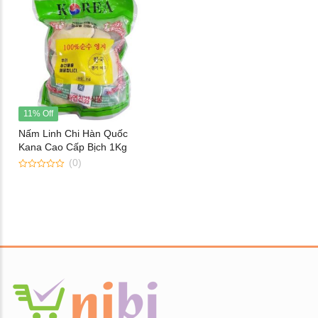
11% Off
Nấm Linh Chi Hàn Quốc
Kana Cao Cấp Bịch 1Kg
(0)
0
out
of
5