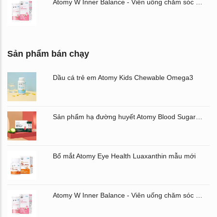
Atomy W Inner Balance - Viên uống chăm sóc âm đạo và đường ruột Atomy Hàn Quốc
Sản phẩm bán chạy
Dầu cá trẻ em Atomy Kids Chewable Omega3
Sản phẩm hạ đường huyết Atomy Blood Sugar Cut Bitter Melon chiết xuất mướp đắng hộp 60 gói
Bổ mắt Atomy Eye Health Luaxanthin mẫu mới
Atomy W Inner Balance - Viên uống chăm sóc âm đạo và đường ruột Atomy Hàn Quốc