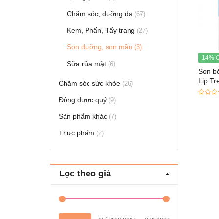
Chăm sóc, dưỡng da
(67)
Kem, Phấn, Tẩy trang
(27)
Son dưỡng, son mầu
(3)
14% O
Sữa rửa mặt
(6)
Son b
Lip Tr
Chăm sóc sức khỏe
(26)
Đông dược quý
(9)
0
out
of
Sản phẩm khác
(7)
5
Thực phẩm
(2)
Lọc theo giá