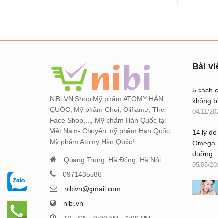
Bài vi
5 cách 
NiBi.VN Shop Mỹ phẩm ATOMY HÀN
không b
QUỐC, Mỹ phẩm Ohui, Oliflame, The
04/11/20
Face Shop,..., Mỹ phẩm Hàn Quốc tại
Việt Nam- Chuyên mỹ phẩm Hàn Quốc,
14 lý do
Mỹ phẩm Atomy Hàn Quốc!
Omega-3
dưỡng
Quang Trung, Hà Đông, Hà Nội
05/05/20
0971435586
nibivn@gmail.com
nibi.vn