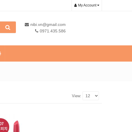
My Account
nibi.vn@gmail.com
0971.435.586
ệ
View: