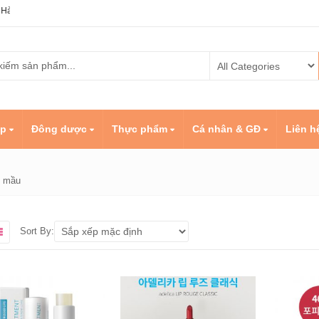
Quốc
ẹp
Đông dược
Thực phẩm
Cá nhân & GĐ
Liên h
n mầu
Sort By: