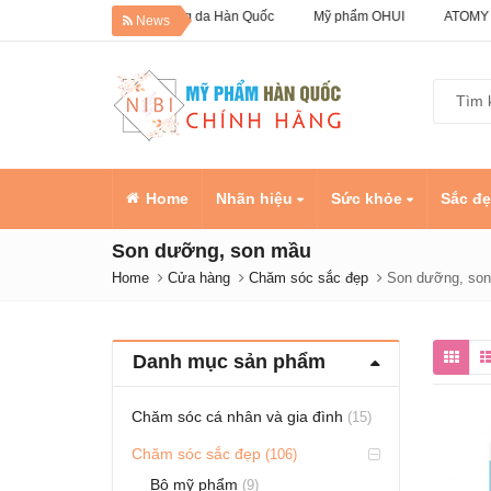
Giảm 50% Dưỡng da Hàn Quốc
Mỹ phẩm OHUI
ATOMY Hàn 
News
Home
Nhãn hiệu
Sức khỏe
Sắc đ
Son dưỡng, son mầu
Home
Cửa hàng
Chăm sóc sắc đẹp
Son dưỡng, so
Danh mục sản phẩm
Chăm sóc cá nhân và gia đình
(15)
Chăm sóc sắc đẹp
(106)
Bộ mỹ phẩm
(9)