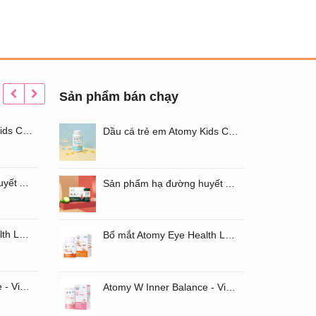
Sản phẩm bán chạy
Dầu cá trẻ em Atomy Kids Chewable Omega3
Nước hoa hồng dưỡng trắng da Atomy Absolute Cellactive Toner 150ML
Dầu cá trẻ em Atomy Kids Chewable Omega3
Sản phẩm hạ đường huyết Atomy Blood Sugar Cut Bitter Melon chiết xuất mướp đắng hộp 60 gói
Kem nền Atomy Absolute BB Cream
Sản phẩm hạ đường huyết Atomy Blood Sugar Cut Bitter Melon chiết xuất mướp đắng hộp 60 gói
Bổ mắt Atomy Eye Health Luaxanthin mẫu mới
Set Atomy Evening Care Hàn Quốc - Bộ sản phẩm chăm sóc da ban đêm 4 loại
Bổ mắt Atomy Eye Health Luaxanthin mẫu mới
Atomy W Inner Balance - Viên uống chăm sóc âm đạo và đường ruột Atomy Hàn Quốc
Tinh chất serum dạng xịt Atomy Oil Serum
Atomy W Inner Balance - Viên uống chăm sóc âm đạo và đường ruột Atomy Hàn Quốc