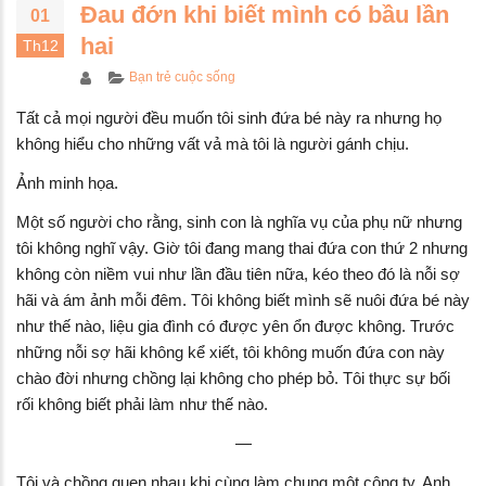
cách chăm sóc da nám
Bàn Chải Xỉa Kẽ Châ
Đau đớn khi biết mình có bầu lần
01
ông bị khô vào mùa Đông
Atomy Brush
hai
Th12
/11/2024
09/12/2023
Author
Categories
Bạn trẻ cuộc sống
 lý do tại sao bạn cần thêm
TOP #7 thực phẩm t
Tất cả mọi người đều muốn tôi sinh đứa bé này ra nhưng họ
ega-3 trong chế độ dinh
nội tiết tố nữ
không hiểu cho những vất vả mà tôi là người gánh chịu.
ỡng
05/12/2023
/05/2024
Ảnh minh họa.
Loại trà người Việt ư
4 CÁCH DÙNG KEM CHỐNG
chống gan nhiễm mỡ
Một số người cho rằng, sinh con là nghĩa vụ của phụ nữ nhưng
NẮNG CHO DA NÁM
cực tốt – nibi.vn
tôi không nghĩ vậy. Giờ tôi đang mang thai đứa con thứ 2 nhưng
04/04/2024
05/12/2023
không còn niềm vui như lần đầu tiên nữa, kéo theo đó là nỗi sợ
hãi và ám ảnh mỗi đêm. Tôi không biết mình sẽ nuôi đứa bé này
như thế nào, liệu gia đình có được yên ổn được không. Trước
những nỗi sợ hãi không kể xiết, tôi không muốn đứa con này
chào đời nhưng chồng lại không cho phép bỏ. Tôi thực sự bối
rối không biết phải làm như thế nào.
—
Tôi và chồng quen nhau khi cùng làm chung một công ty. Anh