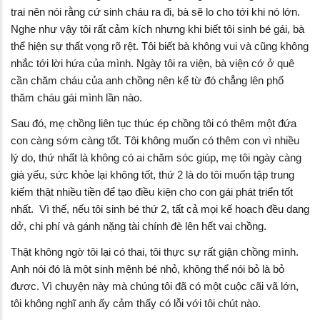
trai nên nói rằng cứ sinh cháu ra đi, bà sẽ lo cho tới khi nó lớn.
Nghe như vậy tôi rất cảm kích nhưng khi biết tôi sinh bé gái, bà
thể hiện sự thất vọng rõ rệt. Tôi biết bà không vui và cũng không
nhắc tới lời hứa của mình. Ngày tôi ra viện, bà viện cớ ở quê
cần chăm cháu của anh chồng nên kể từ đó chẳng lên phố
thăm cháu gái mình lần nào.
Sau đó, mẹ chồng liên tục thúc ép chồng tôi có thêm một đứa
con càng sớm càng tốt. Tôi không muốn có thêm con vì nhiều
lý do, thứ nhất là không có ai chăm sóc giúp, mẹ tôi ngày càng
già yếu, sức khỏe lại không tốt, thứ 2 là do tôi muốn tập trung
kiếm thật nhiều tiền để tạo điều kiện cho con gái phát triển tốt
nhất. Vì thế, nếu tôi sinh bé thứ 2, tất cả mọi kế hoạch đều dang
dở, chi phí và gánh nặng tài chính đè lên hết vai chồng.
Thật không ngờ tôi lại có thai, tôi thực sự rất giận chồng mình.
Anh nói đó là một sinh mệnh bé nhỏ, không thể nói bỏ là bỏ
được. Vì chuyện này mà chúng tôi đã có một cuộc cãi vã lớn,
tôi không nghĩ anh ấy cảm thấy có lỗi với tôi chút nào.