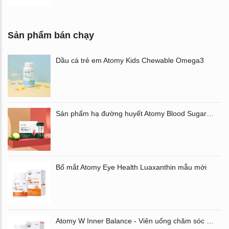
Sản phẩm bán chạy
Dầu cá trẻ em Atomy Kids Chewable Omega3
Sản phẩm hạ đường huyết Atomy Blood Sugar Cut Bitter Melon chiết xuất mướp đắng hộp 60 gói
Bổ mắt Atomy Eye Health Luaxanthin mẫu mới
Atomy W Inner Balance - Viên uống chăm sóc âm đạo và đường ruột Atomy Hàn Quốc