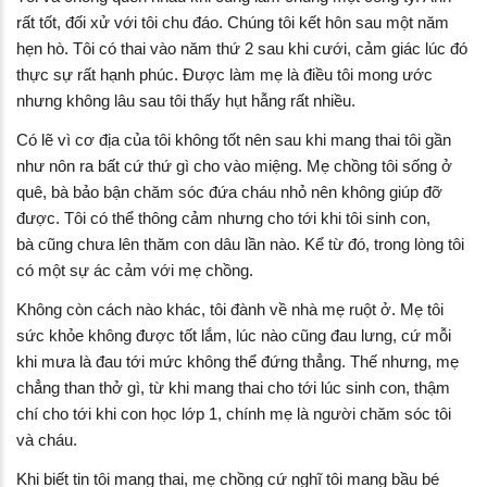
rất tốt, đối xử với tôi chu đáo. Chúng tôi kết hôn sau một năm
hẹn hò. Tôi có thai vào năm thứ 2 sau khi cưới, cảm giác lúc đó
thực sự rất hạnh phúc. Được làm mẹ là điều tôi mong ước
nhưng không lâu sau tôi thấy hụt hẫng rất nhiều.
Có lẽ vì cơ địa của tôi không tốt nên sau khi mang thai tôi gần
như nôn ra bất cứ thứ gì cho vào miệng. Mẹ chồng tôi sống ở
quê, bà bảo bận chăm sóc đứa cháu nhỏ nên không giúp đỡ
được. Tôi có thể thông cảm nhưng cho tới khi tôi sinh con,
bà cũng chưa lên thăm con dâu lần nào. Kể từ đó, trong lòng tôi
có một sự ác cảm với mẹ chồng.
Không còn cách nào khác, tôi đành về nhà mẹ ruột ở. Mẹ tôi
sức khỏe không được tốt lắm, lúc nào cũng đau lưng, cứ mỗi
khi mưa là đau tới mức không thể đứng thẳng. Thế nhưng, mẹ
chẳng than thở gì, từ khi mang thai cho tới lúc sinh con, thậm
chí cho tới khi con học lớp 1, chính mẹ là người chăm sóc tôi
và cháu.
Khi biết tin tôi mang thai, mẹ chồng cứ nghĩ tôi mang bầu bé