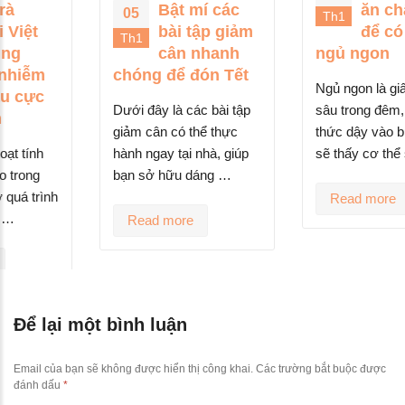
Bật mí các
ăn chất xơ
05
Th1
bài tập giảm
để có giấc
Th1
cân nhanh
ngủ ngon
chóng để đón Tết
Ngủ ngon là giấc ngủ
Dưới đây là các bài tập
sâu trong đêm, sau khi
giảm cân có thể thực
thức dậy vào buổi sáng
hành ngay tại nhà, giúp
sẽ thấy cơ thể sảng …
bạn sở hữu dáng …
Read more
Read more
Để lại một bình luận
Email của bạn sẽ không được hiển thị công khai.
Các trường bắt buộc được
đánh dấu
*