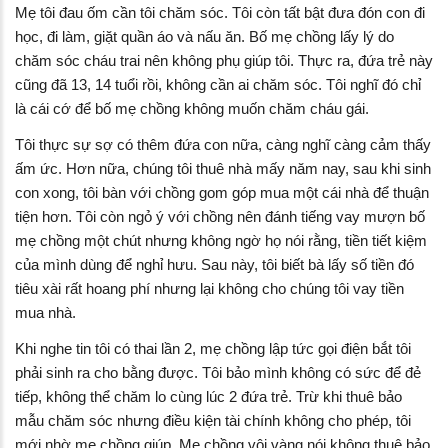
Mẹ tôi đau ốm cần tôi chăm sóc. Tôi còn tất bật đưa đón con đi
học, đi làm, giặt quần áo và nấu ăn. Bố mẹ chồng lấy lý do
chăm sóc cháu trai nên không phụ giúp tôi. Thực ra, đứa trẻ này
cũng đã 13, 14 tuổi rồi, không cần ai chăm sóc. Tôi nghĩ đó chỉ
là cái cớ để bố mẹ chồng không muốn chăm cháu gái.
Tôi thực sự sợ có thêm đứa con nữa, càng nghĩ càng cảm thấy
ấm ức. Hơn nữa, chúng tôi thuê nhà mấy năm nay, sau khi sinh
con xong, tôi bàn với chồng gom góp mua một cái nhà để thuận
tiện hơn. Tôi còn ngỏ ý với chồng nên đánh tiếng vay mượn bố
mẹ chồng một chút nhưng không ngờ họ nói rằng, tiền tiết kiệm
của mình dùng để nghỉ hưu. Sau này, tôi biết bà lấy số tiền đó
tiêu xài rất hoang phí nhưng lại không cho chúng tôi vay tiền
mua nhà.
Khi nghe tin tôi có thai lần 2, mẹ chồng lập tức gọi điện bắt tôi
phải sinh ra cho bằng được. Tôi bảo mình không có sức để đẻ
tiếp, không thể chăm lo cùng lúc 2 đứa trẻ. Trừ khi thuê bảo
mẫu chăm sóc nhưng điều kiện tài chính không cho phép, tôi
mới nhờ mẹ chồng giúp. Mẹ chồng vội vàng nói không thuê bảo