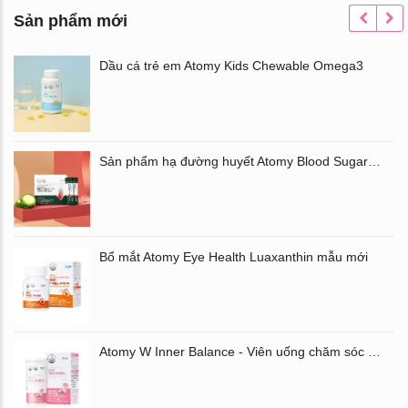
Sản phẩm mới
Dầu cá trẻ em Atomy Kids Chewable Omega3
Sản phẩm hạ đường huyết Atomy Blood Sugar Cut Bitter Melon chiết xuất mướp đắng hộp 60 gói
Bổ mắt Atomy Eye Health Luaxanthin mẫu mới
Atomy W Inner Balance - Viên uống chăm sóc âm đạo và đường ruột Atomy Hàn Quốc