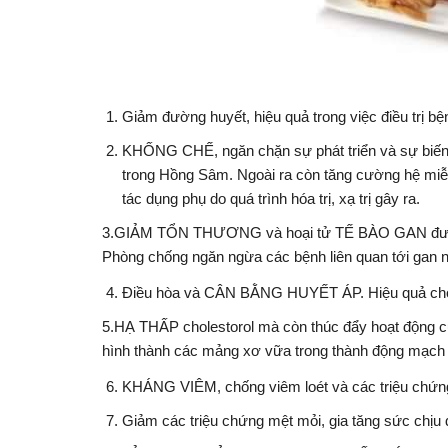
Giảm đường huyết, hiệu quả trong việc điều trị bệ
KHỐNG CHẾ, ngăn chặn sự phát triển và sự biế
trong Hồng Sâm. Ngoài ra còn tăng cường hệ miễn
tác dụng phụ do quá trình hóa trị, xạ trị gây ra.
3.GIẢM TỔN THƯƠNG và hoại tử TẾ BÀO GAN được gâ
Phòng chống ngăn ngừa các bệnh liên quan tới
Điều hòa và CÂN BẰNG HUYẾT ÁP. Hiệu quả cho n
5.HẠ THẤP cholestorol mà còn thúc đẩy hoạt động c
hình thành các mảng xơ vữa trong thành động mạc
KHÁNG VIÊM, chống viêm loét và các triệu chứng
Giảm các triệu chứng mệt mỏi, gia tăng sức ch