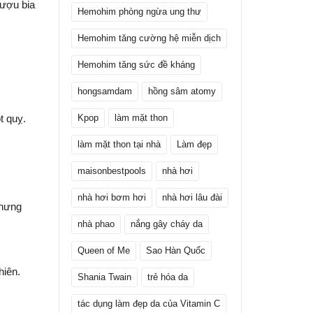
rượu bia
Hemohim phòng ngừa ung thư
Hemohim tăng cường hệ miễn dịch
Hemohim tăng sức đề kháng
hongsamdam
hồng sâm atomy
t quỵ.
Kpop
làm mặt thon
làm mặt thon tại nhà
Làm đẹp
maisonbestpools
nhà hơi
nhà hơi bơm hơi
nhà hơi lâu đài
 hưng
nhà phao
nắng gây cháy da
Queen of Me
Sao Hàn Quốc
hiên.
Shania Twain
trẻ hóa da
tác dụng làm đẹp da của Vitamin C