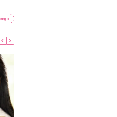
ượng »
Da dầu có nên dùng
16
29
h
xịt khoáng không?
Th11
Th11
Da dầu có nên dùng xịt khoáng