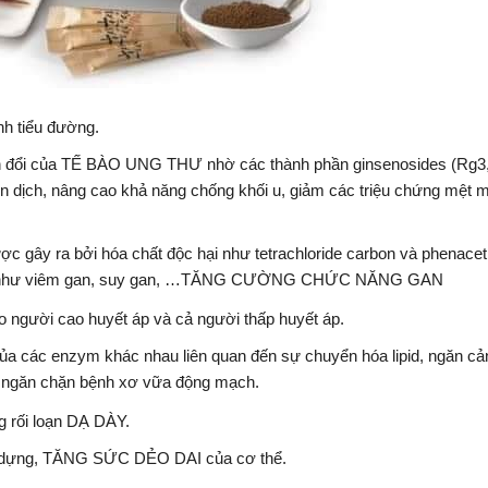
nh tiểu đường.
n đổi của TẾ BÀO UNG THƯ nhờ các thành phần ginsenosides (Rg3
 dịch, nâng cao khả năng chống khối u, giảm các triệu chứng mệt m
y ra bởi hóa chất độc hại như tetrachloride carbon và phenaceti
 gan như viêm gan, suy gan, …TĂNG CƯỜNG CHỨC NĂNG GAN
gười cao huyết áp và cả người thấp huyết áp.
ủa các enzym khác nhau liên quan đến sự chuyển hóa lipid, ngăn cả
h ngăn chặn bệnh xơ vữa động mạch.
 rối loạn DẠ DÀY.
ịu dựng, TĂNG SỨC DẺO DAI của cơ thể.