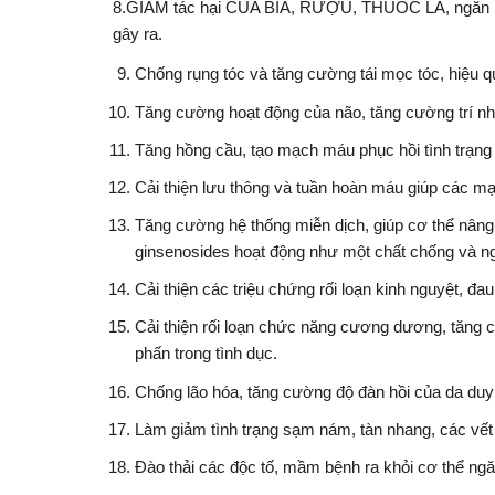
8.GIẢM tác hại CỦA BIA, RƯỢU, THUỐC LÁ, ngăn ngừa
gây ra.
Chống rụng tóc và tăng cường tái mọc tóc, hiệu qu
Tăng cường hoạt động của não, tăng cường trí nhớ
Tăng hồng cầu, tạo mạch máu phục hồi tình trạng
Cải thiện lưu thông và tuần hoàn máu giúp các m
Tăng cường hệ thống miễn dịch, giúp cơ thể nâng 
ginsenosides hoạt động như một chất chống và n
Cải thiện các triệu chứng rối loạn kinh nguyệt, đa
Cải thiện rối loạn chức năng cương dương, tăng
phấn trong tình dục.
Chống lão hóa, tăng cường độ đàn hồi của da duy
Làm giảm tình trạng sạm nám, tàn nhang, các vết 
Đào thải các độc tố, mầm bệnh ra khỏi cơ thể n