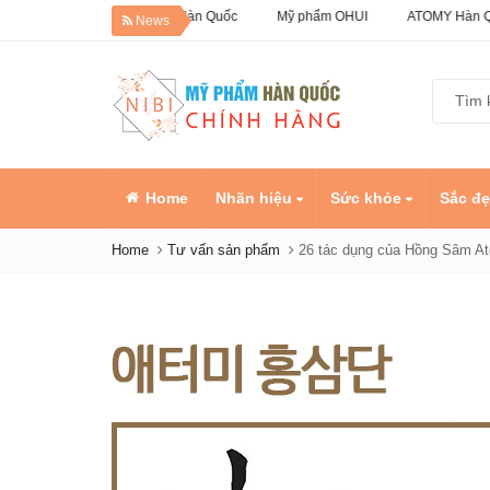
0% Dưỡng da Hàn Quốc
Mỹ phẩm OHUI
ATOMY Hàn Quốc
News
Home
Nhãn hiệu
Sức khỏe
Sắc đ
Home
Tư vấn sản phẩm
26 tác dụng của Hồng Sâm 