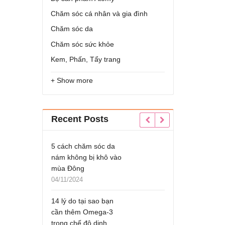
Chăm sóc cá nhân và gia đình
Chăm sóc da
Chăm sóc sức khỏe
Kem, Phấn, Tẩy trang
+ Show more
Recent Posts
a
Bàn Chải Xỉa Kẽ Chân
5 cách chăm sóc 
vào
Răng Atomy Brush
nám không bị khô
mùa Đông
09/12/2023
04/11/2024
TOP #7 thực phẩm
n
tăng cường nội tiết tố
14 lý do tại sao b
nữ
cần thêm Omega-
trong chế độ dinh
05/12/2023