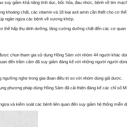
như suy giảm khả năng tình dục, bốc hỏa, đau nhức, bệnh về tim mạ
hoáng chất, các vitamin và 18 loại axit amin cần thiết cho cơ thể,
 giúp ngăn ngừa các bệnh về xương khớp.
p cơ thể hấp thụ dinh dưỡng, tăng cường dưỡng chất đến các cơ quan
 được chọn tham gia sử dụng Hồng Sâm với nhóm 44 người khác dù
n quan đến trầm cảm đã suy giảm đáng kể với những người người dù
 ngưỡng nghe trong giai đoạn điều trị so với nhóm dùng giả dược.
dụng phương pháp dùng Hồng Sâm đã cải thiện đáng kể các chỉ số MB
 ngừa và kiểm soát các bệnh liên quan đến suy giảm hệ thống miễn d