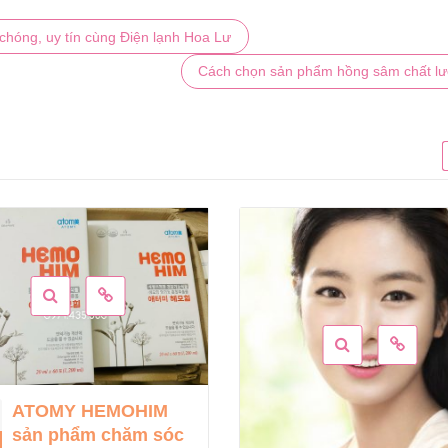
h chóng, uy tín cùng Điện lạnh Hoa Lư
Cách chọn sản phẩm hồng sâm chất l
Hướng dẫn các
10
dùng dưỡng thể
Th2
chuẩn nhất