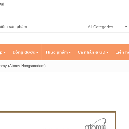
ẹp
Đông dược
Thực phẩm
Cá nhân & GĐ
Liên h
Atomy (Atomy Hongsamdam)