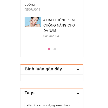
dưỡng
Loại trà người Việt ưa
05/05/2024
dùng chống gan
H DÙNG KEM
nhiễm mỡ, mỡ máu
4 CÁ
G NẮNG CHO
cực tốt – nibi.vn
CHỐN
M
DA N
05/12/2023
024
04/04/
Bình luận gần đây
Tags
9 lý do cần sử dụng kem chống