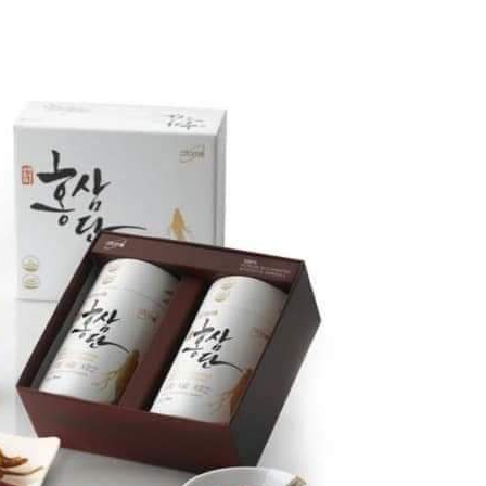
dưỡng
Loại trà người Việt ưa
05/05/2024
dùng chống gan
H DÙNG KEM
nhiễm mỡ, mỡ máu
4 CÁC
 NẮNG CHO
cực tốt – nibi.vn
CHỐN
M
DA NÁ
05/12/2023
024
04/04/2