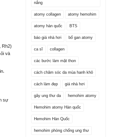
nắng
atomy collagen
atomy hemohim
atomy hàn quốc
BTS
báo giá nhà hơi
bổ gan atomy
, Rh2)
ca sĩ
collagen
ỏi và
các bước làm mặt thon
n.
cách chăm sóc da mùa hanh khô
cách làm đẹp
giá nhà hơi
gây ung thư da
hemohim atomy
n sự
Hemohim atomy Hàn quốc
Hemohim Hàn Quốc
hemohim phòng chống ung thư