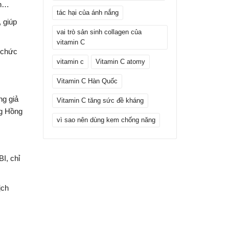
ch…
tác hại của ánh nắng
 giúp
vai trò sản sinh collagen của
vitamin C
 chức
vitamin c
Vitamin C atomy
Vitamin C Hàn Quốc
ng giả
Vitamin C tăng sức đề kháng
ng Hồng
vì sao nên dùng kem chống năng
I, chỉ
ịch