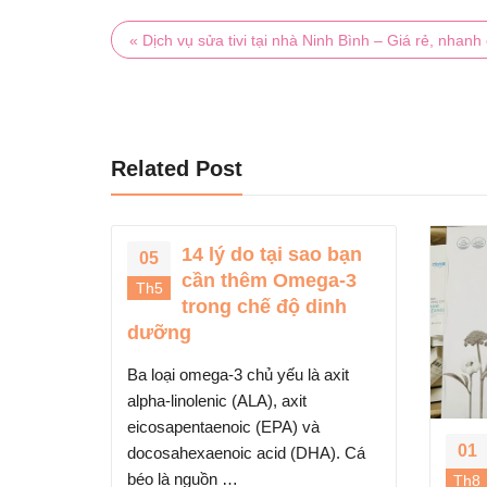
« Dịch vụ sửa tivi tại nhà Ninh Bình – Giá rẻ, nhan
Related Post
ao bạn
ga-3
dinh
 axit
à
ATOMY HEMOHIM
01
HA). Cá
sản phẩm chăm sóc
Th8