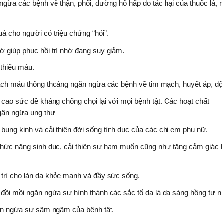
 các bệnh về thận, phổi, đường hô hấp do tác hại của thuốc lá, 
ả cho người có triệu chứng “hói”.
 giúp phục hồi trí nhớ đang suy giảm.
 thiếu máu.
ạch máu thông thoáng ngăn ngừa các bệnh về tim mạch, huyết áp, độ
cao sức đề kháng chống chọi lại với mọi bệnh tật. Các hoạt chất
găn ngừa ung thư.
u bụng kinh và cải thiện đời sống tình dục của các chị em phụ nữ.
 chức năng sinh dục, cải thiện sự ham muốn cũng như tăng cảm giác
 trì cho làn da khỏe mạnh và đầy sức sống.
đồi mồi ngăn ngừa sự hình thành các sắc tố da là da sáng hồng tự n
găn ngừa sự sâm ngậm của bệnh tật.