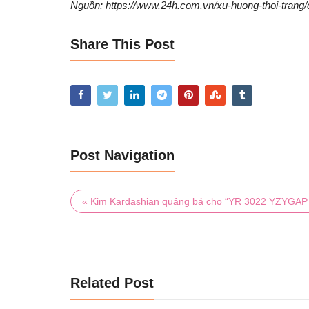
Nguồn: https://www.24h.com.vn/xu-huong-thoi-trang
dưỡng
05/05/2024
Share This Post
4 CÁCH
CHỐNG
DA NÁ
04/04/20
Post Navigation
« Kim Kardashian quảng bá cho “YR 3022 YZYGAP 
Related Post