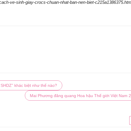
/cach-ve-sinh-giay-crocs-chuan-nhat-ban-nen-biet-c215a1386375.htm
dưỡng
Loại trà người Việt ưa
05/05/2024
dùng chống gan
 DÙNG KEM
nhiễm mỡ, mỡ máu
4 CÁC
 NẮNG CHO
cực tốt – nibi.vn
CHỐN
M
DA NÁ
05/12/2023
24
04/04/2
SHDZ” khác biệt như thế nào?
Mai Phương đăng quang Hoa hậu Thế giới Việt Nam 