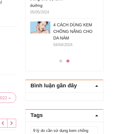
l
dưỡng
Loại trà người Việt ưa
05/05/2024
dùng chống gan
H DÙNG KEM
nhiễm mỡ, mỡ máu
4 CÁ
G NẮNG CHO
cực tốt – nibi.vn
CHỐN
M
DA N
05/12/2023
024
04/04/
Bình luận gần đây
2022 »
Tags
9 lý do cần sử dụng kem chống