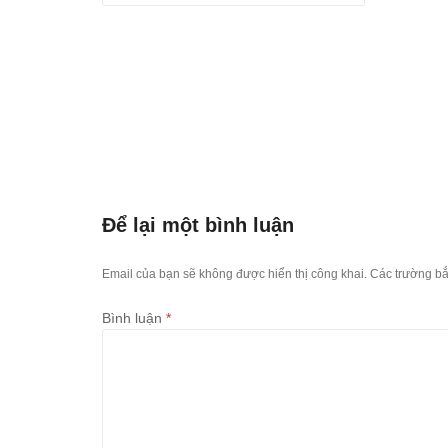
202
Nguồ
https
thoi-
chiec
2022-
Để lại một bình luận
Email của bạn sẽ không được hiển thị công khai.
Các trường b
Bình luận
*