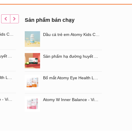
Sản phẩm bán chạy
Dầu cá trẻ em Atomy Kids Chewable Omega3
Nước hoa hồng dưỡng trắng da Atomy Absolute Cellactive Toner 150ML
Dầu cá trẻ em Atomy Kids Chewable Omega3
Sản phẩm hạ đường huyết Atomy Blood Sugar Cut Bitter Melon chiết xuất mướp đắng hộp 60 gói
Kem nền Atomy Absolute BB Cream
Sản phẩm hạ đường huyết Atomy Blood Sugar Cut Bitter Melon chiết xuất mướp đắng hộp 60 gói
Bổ mắt Atomy Eye Health Luaxanthin mẫu mới
Set Atomy Evening Care Hàn Quốc - Bộ sản phẩm chăm sóc da ban đêm 4 loại
Bổ mắt Atomy Eye Health Luaxanthin mẫu mới
Atomy W Inner Balance - Viên uống chăm sóc âm đạo và đường ruột Atomy Hàn Quốc
Tinh chất serum dạng xịt Atomy Oil Serum
Atomy W Inner Balance - Viên uống chăm sóc âm đạo và đường ruột Atomy Hàn Quốc