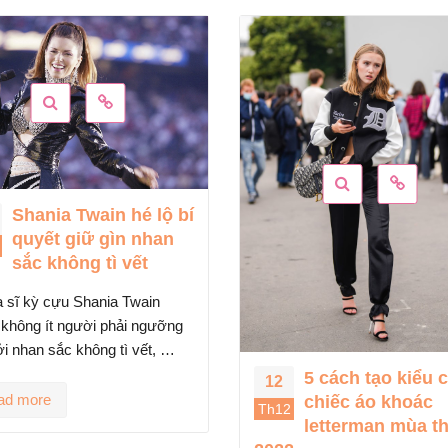
5 cách tạo kiểu cho
chiếc áo khoác
Ái nữ nhà tỷ phú
12
letterman mùa thu
ngành nhựa Việt
Th12