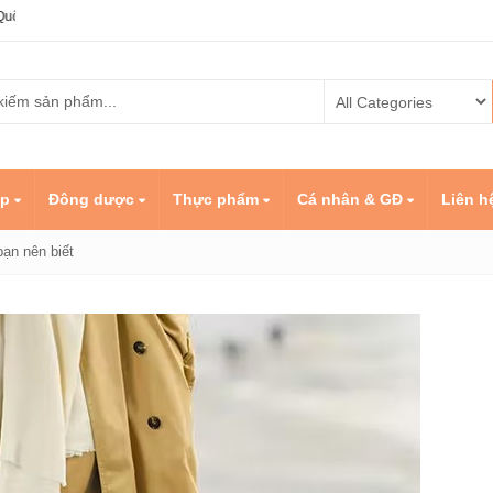
ẹp
Đông dược
Thực phẩm
Cá nhân & GĐ
Liên h
bạn nên biết