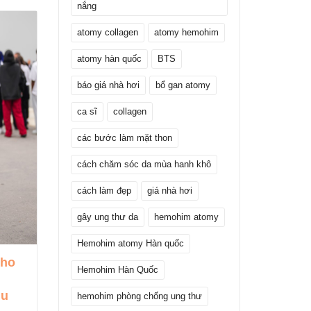
nắng
atomy collagen
atomy hemohim
atomy hàn quốc
BTS
báo giá nhà hơi
bổ gan atomy
ca sĩ
collagen
các bước làm mặt thon
cách chăm sóc da mùa hanh khô
cách làm đẹp
giá nhà hơi
gây ung thư da
hemohim atomy
Hemohim atomy Hàn quốc
Hướng dẫn cách
12
Hemohim Hàn Quốc
mặc đồ shapewear
Th12
đúng chuẩn
12
hemohim phòng chống ung thư
 ăn