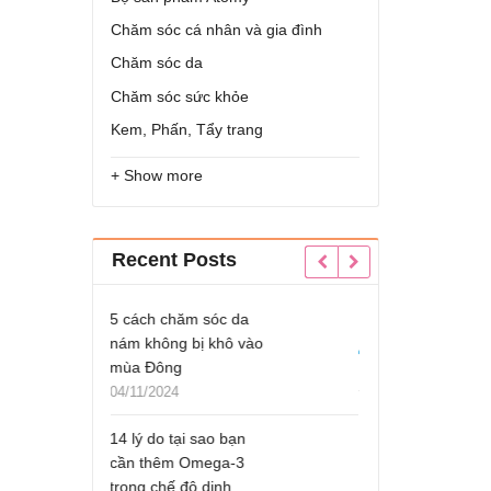
Chăm sóc cá nhân và gia đình
Chăm sóc da
Chăm sóc sức khỏe
Kem, Phấn, Tẩy trang
+ Show more
Recent Posts
a
Bàn Chải Xỉa Kẽ Chân
5 cách chăm sóc 
vào
Răng Atomy Brush
nám không bị khô
mùa Đông
09/12/2023
04/11/2024
TOP #7 thực phẩm
tăng cường nội tiết tố
14 lý do tại sao bạ
nữ
cần thêm Omega-
trong chế độ dinh
05/12/2023