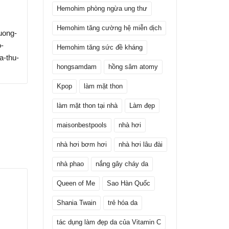
Th12
Nguồn:
 hẳn
Hemohim phòng ngừa ung thư
https://www.24h.com.vn/xu-huong-
thoi-trang/huong-dan-cach-mac-do-
Hemohim tăng cường hệ miễn dịch
Nguồn:
shapewear-dung-chuan-
https:/
Hemohim tăng sức đề kháng
c215a1386323.html
thoi-tra
-nhua-
den-nho-
hongsamdam
hồng sâm atomy
hoi-
c215a13
Kpop
làm mặt thon
làm mặt thon tại nhà
Làm đẹp
maisonbestpools
nhà hơi
nhà hơi bơm hơi
nhà hơi lâu đài
nhà phao
nắng gây cháy da
Queen of Me
Sao Hàn Quốc
Shania Twain
trẻ hóa da
tác dụng làm đẹp da của Vitamin C