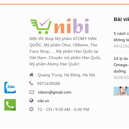
Bài vi
5 cách 
NiBi.VN Shop Mỹ phẩm ATOMY HÀN
không b
QUỐC, Mỹ phẩm Ohui, Oliflame, The
04/11/20
Face Shop,..., Mỹ phẩm Hàn Quốc tại
Việt Nam- Chuyên mỹ phẩm Hàn Quốc,
14 lý do
Mỹ phẩm Atomy Hàn Quốc!
Omega-3
dưỡng
Quang Trung, Hà Đông, Hà Nội
05/05/20
0971435586
nibivn@gmail.com
nibi.vn
T2 - CN / 9:00 AM - 6:00 PM