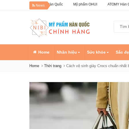
m 50% Dưỡng da Hàn Quốc
Mỹ phẩm OHUI
ATOMY Hàn Quốc
News
Home
Nhãn hiệu
Sức khỏe
Sắc đ
Home
Thời trang
Cách vệ sinh giày Crocs chuẩn nhất 