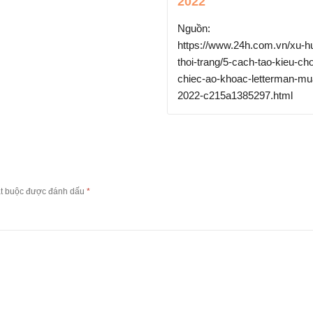
2
vận táo bạo hơn
thời độc thân
n:
://www.24h.com.vn/xu-huong-
Nguồn:
trang/5-cach-tao-kieu-cho-
https://www.24h.com.vn/thoi-
-ao-khoac-letterman-mua-thu-
trang/ai-nu-nha-ty-phu-nganh
c215a1385297.html
viet-an-van-tao-bao-hon-han-t
doc-than-c78a1387330.html
ắt buộc được đánh dấu
*