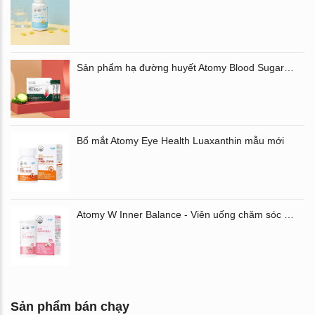
Dầu cá trẻ em Atomy Kids Chewable Omega3
Sản phẩm hạ đường huyết Atomy Blood Sugar Cut Bitter Melon chiết xuất mướp đắng hộp 60 gói
Bổ mắt Atomy Eye Health Luaxanthin mẫu mới
Atomy W Inner Balance - Viên uống chăm sóc âm đạo và đường ruột Atomy Hàn Quốc