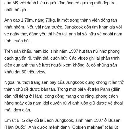
của Mỹ với danh hiệu người đàn ông có gương mặt đẹp trai
nhất thế giới.
Anh cao 1,78m, nặng 70kg, là một trong thành viên đông fan
nhất nhóm. Nếu vài năm trước, Jungkook đốn tim khán giả với
vẻ ngây thơ, đáng yêu thì hiện tại, anh lại sở hữu vẻ ngoài nam
tính, cuốn hút.
Trên sân khấu, nam idol sinh năm 1997 hút fan nữ nhờ phong
cách quyến rũ, thần thái cuốn hút. Các video ghi lại phần trình
diễn của anh thu về lượt người xem khổng lồ, có những sân
khấu đạt 60 triệu view.
Ngoài ra, thời trang sân bay của Jungkook cũng không ít lần trở
thành chủ đề được bàn tán. Trong một bài viết trên Pann (diễn
đàn nổi tiếng ở Hàn), cộng đồng mạng cho rằng, phong cách
hàng ngày của nam idol quyến rũ vì anh luôn giữ được vẻ thoải
mái, đơn giản.
Em út BTS đầy đủ là Jeon Jungkook, sinh năm 1997 ở Busan
(Hàn Quốc). Anh được mệnh danh "Golden maknae" (cậu út