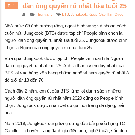
 cách chăm sóc da nám
Bàn Chải Xỉa Kẽ Ch
đàn ông quyến rũ nhất lứa tuổi 25
Th1
hông bị khô vào mùa Đông
Atomy Brush
Author
Categories
Tags
Thời trang
BTS
,
Jungkook
,
Kpop
,
Sao Hàn Quốc
4/11/2024
09/12/2023
Nhờ mức độ ảnh hưởng rộng, ngoại hình sáng và phong cách
4 lý do tại sao bạn cần thêm
TOP #7 thực phẩm 
cuốn hút, Jungkook (BTS) được tạp chí People bình chọn là
mega-3 trong chế độ dinh
nội tiết tố nữ
Người đàn ông quyến rũ nhất lứa tuổi 25. Jungkook được bình
ưỡng
05/12/2023
chọn là Người đàn ông quyến rũ nhất tuổi 25.
5/05/2024
Loại trà người Việt 
Vừa qua, Jungkook được tạp chí People vinh danh là Người
4 CÁCH DÙNG KEM CHỐNG
chống gan nhiễm m
đàn ông quyết rũ nhất tuổi 25. Anh là thành viên duy nhất của
NẮNG CHO DA NÁM
cực tốt – nibi.vn
BTS lọt vào bảng xếp hạng những nghệ sĩ nam quyến rũ nhất ở
04/04/2024
05/12/2023
độ tuổi từ 18 đến 70.
Cách đây 2 năm, em út của BTS từng lọt danh sách những
người đàn ông quyến rũ nhất năm 2020 cũng do People bình
chọn. Jungkook được nhận xét có gu thời trang đa dạng, biến
hóa.
Năm 2019, Jungkook cũng từng đứng đầu bảng xếp hạng TC
Candler – chuyên trang đánh giá điện ảnh, nghệ thuật, sắc đẹp