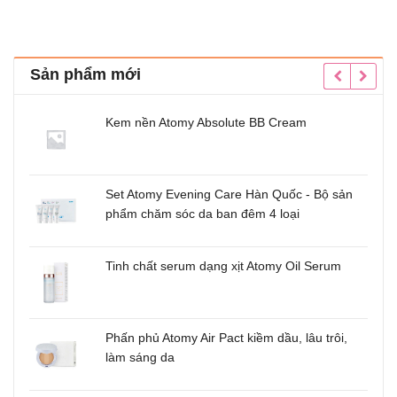
5
Sản phẩm mới
Kem nền Atomy Absolute BB Cream
Set Atomy Evening Care Hàn Quốc - Bộ sản
phẩm chăm sóc da ban đêm 4 loại
u
Tinh chất serum dạng xịt Atomy Oil Serum
m
Phấn phủ Atomy Air Pact kiềm dầu, lâu trôi,
uốc
làm sáng da