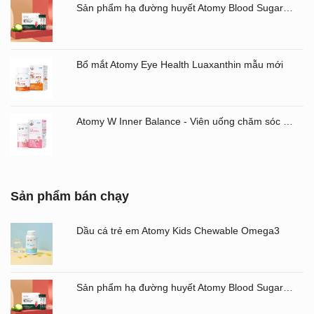
Sản phẩm hạ đường huyết Atomy Blood Sugar Cut Bitter Melon chiết xuất mướp đắng hộp 60 gói
Bổ mắt Atomy Eye Health Luaxanthin mẫu mới
Atomy W Inner Balance - Viên uống chăm sóc âm đạo và đường ruột Atomy Hàn Quốc
Sản phẩm bán chạy
Dầu cá trẻ em Atomy Kids Chewable Omega3
Sản phẩm hạ đường huyết Atomy Blood Sugar Cut Bitter Melon chiết xuất mướp đắng hộp 60 gói