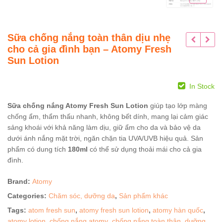
Sữa chống nắng toàn thân dịu nhẹ
cho cả gia đình bạn – Atomy Fresh
Sun Lotion
In Stock
Sữa chống nắng Atomy Fresh Sun Lotion
giúp tạo lớp màng
chống ẩm, thẩm thấu nhanh, không bết dính, mang lại cảm giác
sảng khoái với khả năng làm dịu, giữ ẩm cho da và bảo vệ da
dưới ánh nắng mặt trời, ngăn chặn tia UVA/UVB hiệu quả. Sản
phẩm có dung tích
180ml
có thể sử dụng thoải mái cho cả gia
đình.
Brand:
Atomy
Categories:
Chăm sóc, dưỡng da
,
Sản phẩm khác
Tags:
atom fresh sun
,
atomy fresh sun lotion
,
atomy hàn quốc
,
atomy lotion
,
chống nắng atomy
,
chống nắng toàn thân
,
dưỡng