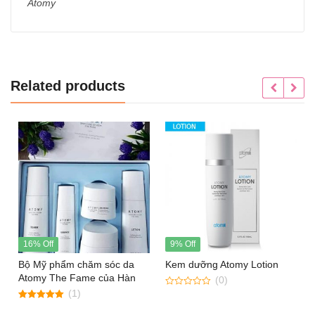
Atomy
Related products
16% Off
9% Off
Bộ Mỹ phẩm chăm sóc da
Kem dưỡng Atomy Lotion
Atomy The Fame của Hàn
(0)
Quốc
(1)
0
out
5.00
of
out of 5