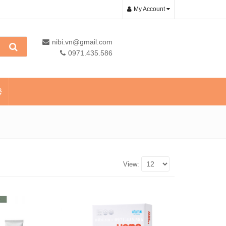
My Account
nibi.vn@gmail.com
0971.435.586
ệ
View: