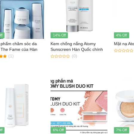
ff
14% Off
4% Off
 phẩm chăm sóc da
Kem chống nắng Atomy
Mặt nạ At
 The Fame của Hàn
Sunscreen Hàn Quốc chính
hãng
(1)
(0)
0
out
0
of
out
5
of
5
Phấn phủ Atomy Air
ff
6% Off
7% Off
Pact kiềm dầu, lâu trôi,