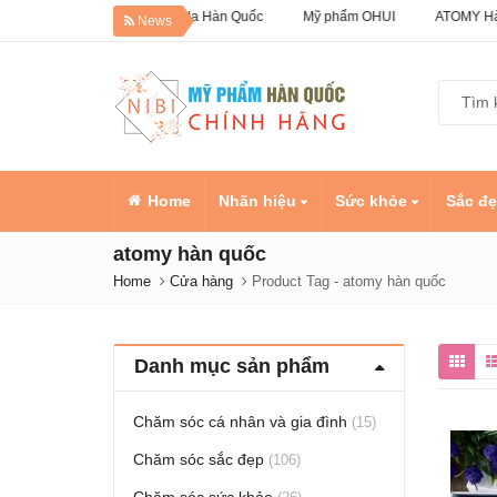
Giảm 50% Dưỡng da Hàn Quốc
Mỹ phẩm OHUI
ATOMY Hàn Qu
News
Home
Nhãn hiệu
Sức khỏe
Sắc đ
atomy hàn quốc
Home
Cửa hàng
Product Tag -
atomy hàn quốc
Danh mục sản phẩm
Chăm sóc cá nhân và gia đình
(15)
Chăm sóc sắc đẹp
(106)