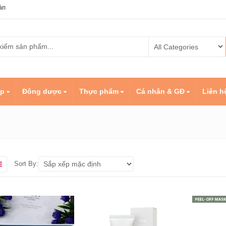
ốc
ẹp
Đông dược
Thực phẩm
Cá nhân & GĐ
Liên h
Sort By: