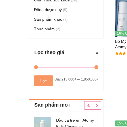
Chăm sóc sức khỏe
(26)
Đông dược quý
(9)
Sản phẩm khác
(7)
Thực phẩm
(2)
16% O
Bộ Mỹ
Atomy
Lọc theo giá
Quốc
5.00
out of 5
Giá
Giá
Giá:
215,000₫
—
1,850,000₫
Lọc
tối
tối
thiểu
đa
Sản phẩm mới
Dầu cá trẻ em Atomy
Nước hoa hồng dưỡng
15% O
Kids Chewable
trắng da Atomy