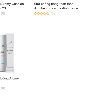
 Atomy Cushion
Sữa chống nắng toàn thân
n 23
dịu nhẹ cho cả gia đình bạn –
Atomy Fresh Sun Lotion
(0)
(0)
0
out
of
5
 dưỡng Atomy
(0)