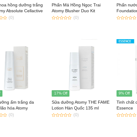
hoa hồng dưỡng trắng
Phấn Má Hồng Ngọc Trai
Phấn nước
làm sáng da
my Absolute Cellactive
Atomy Blusher Duo Kit
Foundatio
 150ML
(0)
(0)
Sữa dưỡng Atomy
0
0
THE FAME Lotion Hàn
out
out
Quốc 135 ml
of
of
5
5
Tăng cường sinh lý,
bổ thận Atomy O-Saw
Palmetto Hàn Quốc 90
viên
Nội tiết tố nữ ATOMY
SOPHORA QUEEN
f
17% Off
9% Off
ưỡng ẩm trắng da
Sữa dưỡng Atomy THE FAME
Tinh chất
lão hóa Atomy
Lotion Hàn Quốc 135 ml
Essence
te Cellactive Lotion
(0)
(0)
0
0
out
out
of
of
5
5