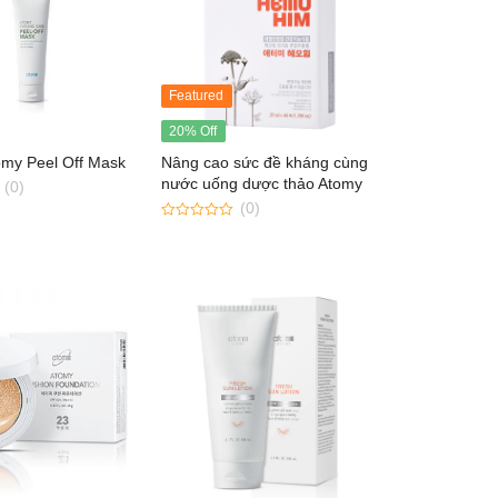
Featured
20% Off
omy Peel Off Mask
Nâng cao sức đề kháng cùng
nước uống dược thảo Atomy
(0)
Hemohim
(0)
0
out
of
5