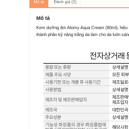
Mô tả
Đánh giá (2)
Mô tả
Kem dưỡng ẩm Atomy Aqua Cream (80ml), hiệu q
thành phần kỹ năng trắng da làm cho da luôn sá