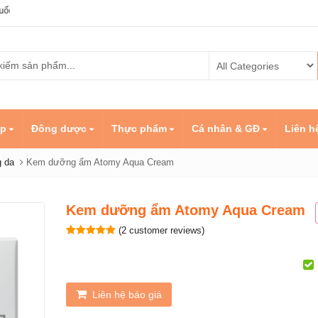
ẹp
Đông dược
Thực phẩm
Cá nhân & GĐ
Liên h
 da
Kem dưỡng ẩm Atomy Aqua Cream
Kem dưỡng ẩm Atomy Aqua Cream
(
2
customer reviews)
5.00
1
trên 5
dựa trên
trẻ em Atomy
Kem nền Atomy
Dầu cá
đánh giá
ewable
Absolute BB Cream
Kids C
3
Omega
Liên hệ báo giá
ẩm hạ đường
Set Atomy Evening
Sản ph