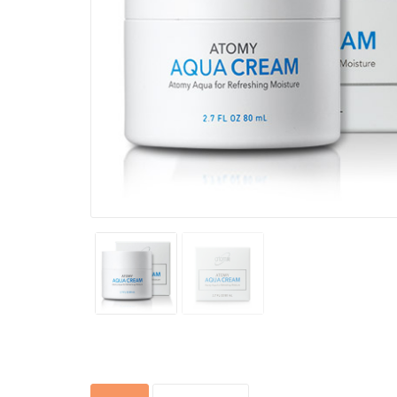
huyết A
Sugar Cu
chiết x
Bổ mắt 
hộp 60 
Health 
mẫu mớ
Atomy W
Balance
chăm só
đường r
Nước h
Quốc
trắng d
Absolute
Toner 