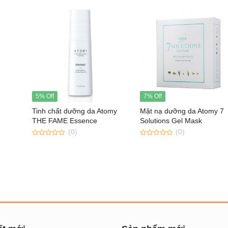
7% Off
9% Off
a Atomy
Mặt nạ dưỡng da Atomy 7
Kem dưỡng Atomy Loti
e
Solutions Gel Mask
(0)
(0)
0
out
0
of
out
5
of
5