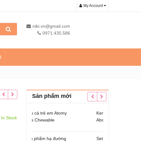
My Account
nibi.vn@gmail.com
0971.435.586
ệ
Sản phẩm mới
 trẻ em Atomy
Kem nền Atomy
Dầu c
In Stock
hewable
Absolute BB Cream
Kids 
3
Omeg
ẩm hạ đường
Set Atomy Evening
Sản p