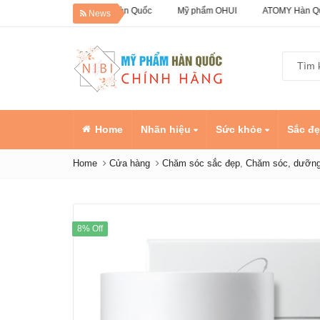
 50% Dưỡng da Hàn Quốc
Mỹ phẩm OHUI
ATOMY Hàn Quốc
News
Home
Nhãn hiệu
Sức khỏe
Sắc đ
Home
Cửa hàng
Chăm sóc sắc đẹp
,
Chăm sóc, dưỡng
8% Off
Dầu cá 
Kids Ch
Omega
Sản ph