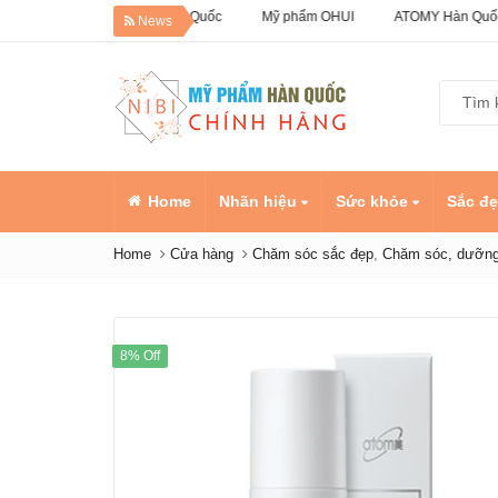
 Dưỡng da Hàn Quốc
Mỹ phẩm OHUI
ATOMY Hàn Quốc
News
Home
Nhãn hiệu
Sức khỏe
Sắc đ
Home
Cửa hàng
Chăm sóc sắc đẹp
,
Chăm sóc, dưỡng
8% Off
Dầu cá 
Kids Ch
Omega
Sản ph