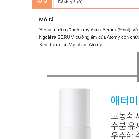
Mô tả
Đánh giá (0)
Mô tả
Serum dưỡng ẩm Atomy Aqua Serum (50ml), với S
Ngoài ra SERUM dưỡng ẩm của Atomy còn chứa đự
Xem thêm tại: Mỹ phẩm Atomy