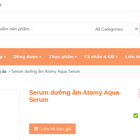
ẹp
Đông dược
Thực phẩm
Cá nhân & GĐ
Liên h
 da
Serum dưỡng ẩm Atomy Aqua Serum
Serum dưỡng ẩm Atomy Aqua
Serum
trẻ em Atomy
Kem nền Atomy
Dầu cá
ewable
Absolute BB Cream
Kids C
3
Omega
Liên hệ báo giá
ẩm hạ đường
Set Atomy Evening
Sản ph