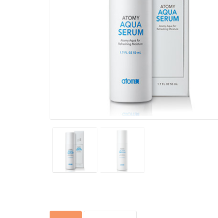
huyết A
Sugar Cu
chiết x
Bổ mắt 
hộp 60 
Health 
mẫu mớ
Atomy W
Balance
chăm só
đường r
Nước h
Quốc
trắng d
Absolute
Toner 