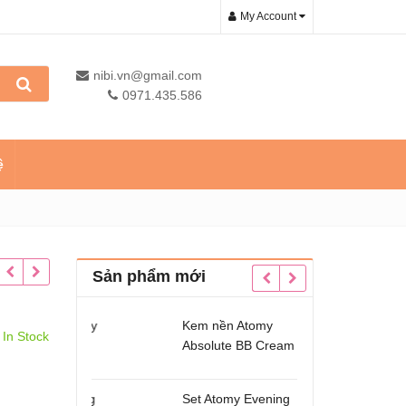
My Account
nibi.vn@gmail.com
0971.435.586
ệ
Sản phẩm mới
 trẻ em Atomy
Kem nền Atomy
Dầu c
In Stock
hewable
Absolute BB Cream
Kids 
3
Omeg
ẩm hạ đường
Set Atomy Evening
Sản p