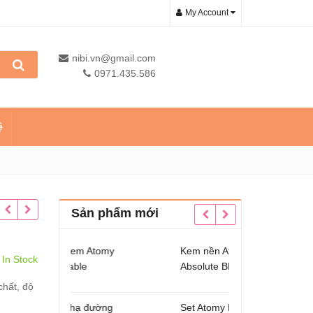
My Account
nibi.vn@gmail.com
0971.435.586
ệ
Sản phẩm mới
 trẻ em Atomy
Kem nền Atomy
Dầu c
In Stock
hewable
Absolute BB Cream
Kids 
3
Omeg
hất, độ
ẩm hạ đường
Set Atomy Evening
Sản p