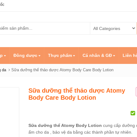
ẹp
Đông dược
Thực phẩm
Cá nhân & GĐ
Liên h
 da
Sữa dưỡng thể thảo dược Atomy Body Care Body Lotion
Sữa dưỡng thể thảo dược Atomy
Body Care Body Lotion
trẻ em Atomy
Kem nền Atomy
Dầu cá
ewable
Absolute BB Cream
Kids C
3
Omega
Sữa dưỡng thể Atomy Body Lotion
cung cấp dưỡng c
ẩm cho da , bảo vệ da bằng các thành phần tự nhiên.
ẩm hạ đường
Set Atomy Evening
Sản ph