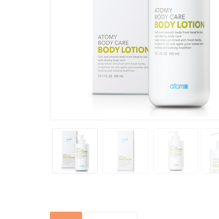
huyết A
Sugar Cu
chiết x
Bổ mắt 
hộp 60 
Health 
mẫu mớ
Atomy W
Balance
chăm só
đường r
Nước h
Quốc
trắng d
Absolute
Toner 