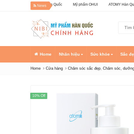
0% Dưỡng da Hàn Quốc
Mỹ phẩm OHUI
ATOMY Hàn Quốc
News
Home
Nhãn hiệu
Sức khỏe
Sắc đ
Home
Cửa hàng
Chăm sóc sắc đẹp
,
Chăm sóc, dưỡng
10% Off
Dầu cá 
Kids Ch
Omega
Sản ph