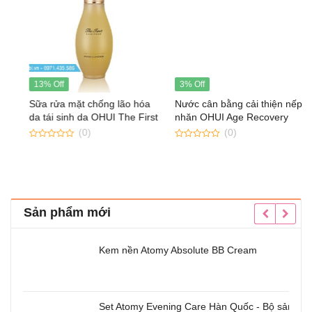
13% Off
3% Off
Sữa rửa mặt chống lão hóa
Nước cân bằng cải thiện nếp
da tái sinh da OHUI The First
nhăn OHUI Age Recovery
Geniture Foam Cleanser
Skin Softener
(0)
(0)
0
0
out
out
of
of
5
5
Sản phẩm mới
Kem nền Atomy Absolute BB Cream
Set Atomy Evening Care Hàn Quốc - Bộ sản