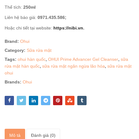
Thể tích:
250ml
Liên hệ báo giá:
0971.435.586;
Hoặc chi tiết tại website:
https://nibi.vn
.
Brand:
Ohui
Category:
Sữa rửa mặt
Tags:
ohui hàn quốc
,
OHUI Prime Advancer Gel Cleanser
,
sữa
rửa mặt hàn quốc
,
sữa rửa mặt ngăn ngừa lão hóa
,
sữa rửa mặt
ohui
Brands:
Ohui
Mô tả
Đánh giá (0)