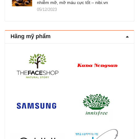
nhiễm mỡ, mỡ máu cực tốt – nibi.vn
05/12/2023
Hãng mỹ phẩm