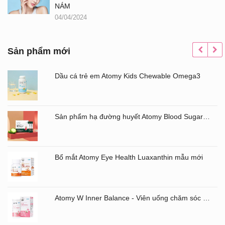
NÁM
04/04/2024
Sản phẩm mới
Dầu cá trẻ em Atomy Kids Chewable Omega3
Sản phẩm hạ đường huyết Atomy Blood Sugar Cut Bitter Melon chiết xuất mướp đắng hộp 60 gói
Bổ mắt Atomy Eye Health Luaxanthin mẫu mới
Atomy W Inner Balance - Viên uống chăm sóc âm đạo và đường ruột Atomy Hàn Quốc