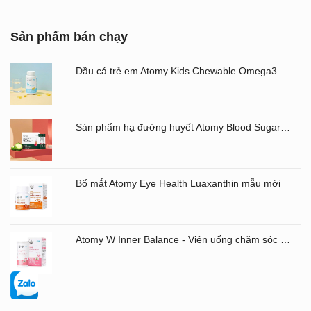
Sản phẩm bán chạy
Dầu cá trẻ em Atomy Kids Chewable Omega3
Sản phẩm hạ đường huyết Atomy Blood Sugar Cut Bitter Melon chiết xuất mướp đắng hộp 60 gói
Bổ mắt Atomy Eye Health Luaxanthin mẫu mới
Atomy W Inner Balance - Viên uống chăm sóc âm đạo và đường ruột Atomy Hàn Quốc