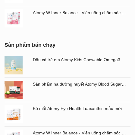
Atomy W Inner Balance - Viên uống chăm sóc âm đạo và đường ruột Atomy Hàn Quốc
Sản phẩm bán chạy
Dầu cá trẻ em Atomy Kids Chewable Omega3
Sản phẩm hạ đường huyết Atomy Blood Sugar Cut Bitter Melon chiết xuất mướp đắng hộp 60 gói
Bổ mắt Atomy Eye Health Luaxanthin mẫu mới
Atomy W Inner Balance - Viên uống chăm sóc âm đạo và đường ruột Atomy Hàn Quốc