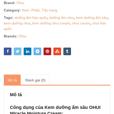
Brand:
Ohui
Category:
Kem, Phấn, Tẩy trang
Tags:
dưỡng ẩm hàn quốc
,
dưỡng ẩm ohui
,
kem dưỡng ẩm sâu
,
kem dưỡng ohui
,
kem dưỡng ohui cream
,
ohui cream
,
ohui hàn
quốc
Brands:
Ohui
Mô tả
Đánh giá (0)
Mô tả
Công dụng của Kem dưỡng ẩm sâu OHUI
Miracle Moisture Cream: