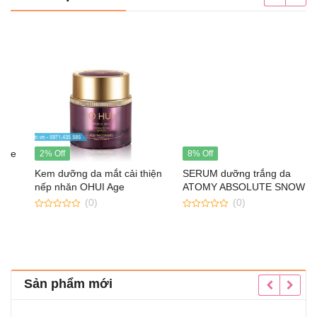
2% Off
8% Off
Kem dưỡng da mắt cải thiện
SERUM dưỡng trắng da
nếp nhăn OHUI Age
ATOMY ABSOLUTE SNOW
Recovery Eye Cream
SERUM
(0)
(0)
0
0
out
out
of
of
5
5
Sản phẩm mới