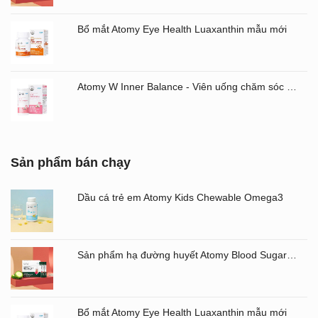
Bổ mắt Atomy Eye Health Luaxanthin mẫu mới
Atomy W Inner Balance - Viên uống chăm sóc âm đạo và đường ruột Atomy Hàn Quốc
Sản phẩm bán chạy
Dầu cá trẻ em Atomy Kids Chewable Omega3
Sản phẩm hạ đường huyết Atomy Blood Sugar Cut Bitter Melon chiết xuất mướp đắng hộp 60 gói
Bổ mắt Atomy Eye Health Luaxanthin mẫu mới