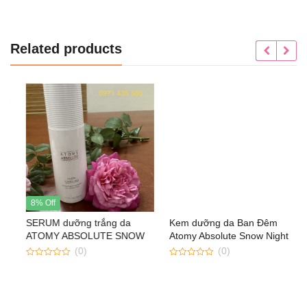
Related products
8% Off
SERUM dưỡng trắng da
Kem dưỡng da Ban Đêm
ATOMY ABSOLUTE SNOW
Atomy Absolute Snow Night
SERUM
Cream
(0)
(0)
0
0
out
out
of
of
5
5