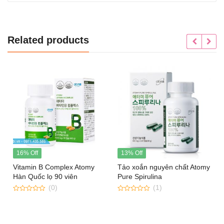
Related products
16% Off
13% Off
Vitamin B Complex Atomy
Tảo xoắn nguyên chất Atomy
Hàn Quốc lọ 90 viên
Pure Spirulina
(0)
(1)
0
0
out
out
of
of
5
5