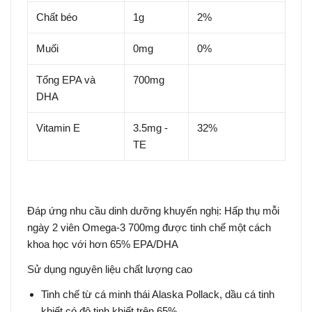
Chất béo
1g
2%
Muối
0mg
0%
Tổng EPA và
700mg
DHA
Vitamin E
3.5mg -
32%
TE
Đáp ứng nhu cầu dinh dưỡng khuyến nghị: Hấp thụ mỗi
ngày 2 viên Omega-3 700mg được tinh chế một cách
khoa học với hơn 65% EPA/DHA
Sử dụng nguyên liệu chất lượng cao
Tinh chế từ cá minh thái Alaska Pollack, dầu cá tinh
khiết có độ tinh khiết trên 65%