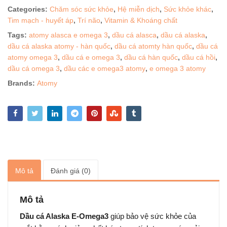
Categories:
Chăm sóc sức khỏe
,
Hệ miễn dịch
,
Sức khỏe khác
,
Tim mạch - huyết áp
,
Trí não
,
Vitamin & Khoáng chất
Tags:
atomy alasca e omega 3
,
dầu cá alasca
,
dầu cá alaska
,
dầu cá alaska atomy - hàn quốc
,
dầu cá atomty hàn quốc
,
dầu cá
atomy omega 3
,
dầu cá e omega 3
,
dầu cá hàn quốc
,
dầu cá hồi
,
dầu cá omega 3
,
dầu các e omega3 atomy
,
e omega 3 atomy
Brands:
Atomy
Mô tả
Đánh giá (0)
Mô tả
Dầu cá Alaska E-Omega3
giúp bảo vệ sức khỏe của