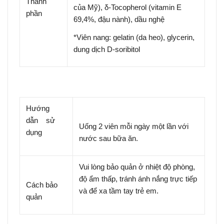
Thành
của Mỹ), δ-Tocopherol (vitamin E
phần
69,4%, đậu nành), dầu nghệ
*Viên nang: gelatin (da heo), glycerin,
dung dịch D-soribitol
Hướng
dẫn sử
Uống 2 viên mỗi ngày một lần với
dụng
nước sau bữa ăn.
Vui lòng bảo quản ở nhiệt độ phòng,
độ ẩm thấp, tránh ánh nắng trực tiếp
Cách bảo
và để xa tầm tay trẻ em.
quản