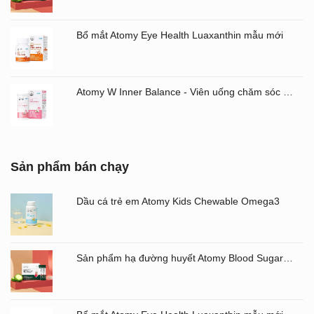
Bổ mắt Atomy Eye Health Luaxanthin mẫu mới
Atomy W Inner Balance - Viên uống chăm sóc âm đạo và đường ruột Atomy Hàn Quốc
Sản phẩm bán chạy
Dầu cá trẻ em Atomy Kids Chewable Omega3
Sản phẩm hạ đường huyết Atomy Blood Sugar Cut Bitter Melon chiết xuất mướp đắng hộp 60 gói