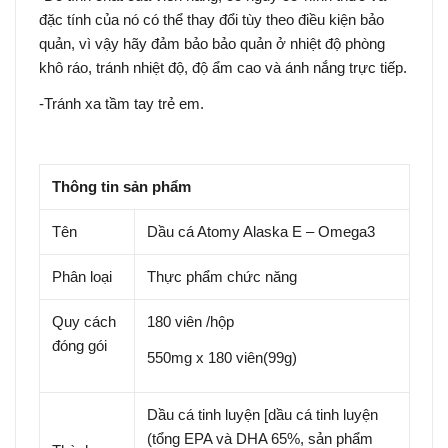
đặc tính của nó có thể thay đổi tùy theo điều kiện bảo
quản, vì vậy hãy đảm bảo bảo quản ở nhiệt độ phòng
khô ráo, tránh nhiệt độ, độ ẩm cao và ánh nắng trực tiếp.
-Tránh xa tầm tay trẻ em.
Thông tin sản phẩm
Tên
Dầu cá Atomy Alaska E – Omega3
Phân loại
Thực phẩm chức năng
Quy cách
180 viên /hộp
đóng gói
550mg x 180 viên(99g)
Dầu cá tinh luyện [dầu cá tinh luyện
(tổng EPA và DHA 65%, sản phẩm