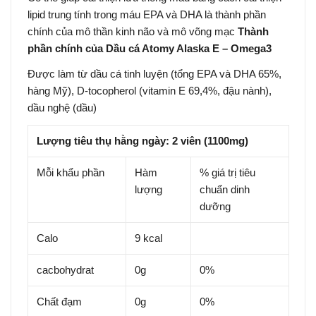
lipid trung tính trong máu EPA và DHA là thành phần
chính của mô thần kinh não và mô võng mạc
Thành
phần chính của Dầu cá Atomy Alaska E – Omega3
Được làm từ dầu cá tinh luyện (tổng EPA và DHA 65%,
hàng Mỹ), D-tocopherol (vitamin E 69,4%, đậu nành),
dầu nghệ (dầu)
Lượng tiêu thụ hằng ngày: 2 viên (1100mg)
Mỗi khẩu phần
Hàm
% giá trị tiêu
lượng
chuẩn dinh
dưỡng
Calo
9 kcal
cacbohydrat
0g
0%
Chất đạm
0g
0%