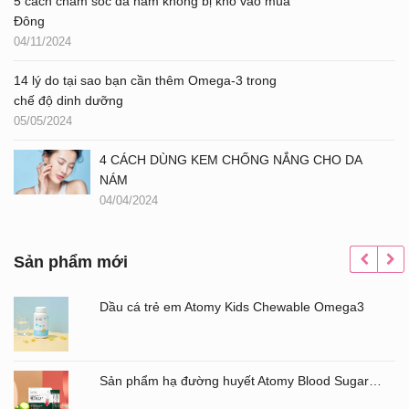
5 cách chăm sóc da nám không bị khô vào mùa
Đông
04/11/2024
14 lý do tại sao bạn cần thêm Omega-3 trong
chế độ dinh dưỡng
05/05/2024
4 CÁCH DÙNG KEM CHỐNG NẮNG CHO DA
NÁM
04/04/2024
Sản phẩm mới
Dầu cá trẻ em Atomy Kids Chewable Omega3
Sản phẩm hạ đường huyết Atomy Blood Sugar Cut Bitter Melon chiết xuất mướp đắng hộp 60 gói