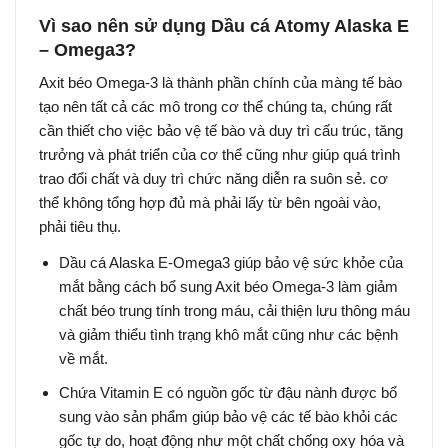
Vì sao nên sử dụng Dầu cá Atomy Alaska E
– Omega3?
Axit béo Omega-3 là thành phần chính của màng tế bào
tạo nên tất cả các mô trong cơ thể chúng ta, chúng rất
cần thiết cho việc bảo vệ tế bào và duy trì cấu trúc, tăng
trưởng và phát triển của cơ thể cũng như giúp quá trình
trao đổi chất và duy trì chức năng diễn ra suôn sẻ. cơ
thể không tổng hợp đủ mà phải lấy từ bên ngoài vào,
phải tiêu thụ.
Dầu cá Alaska E-Omega3 giúp bảo vệ sức khỏe của
mắt bằng cách bổ sung Axit béo Omega-3 làm giảm
chất béo trung tính trong máu, cải thiện lưu thông máu
và giảm thiểu tình trạng khô mắt cũng như các bệnh
về mắt.
Chứa Vitamin E có nguồn gốc từ đậu nành được bổ
sung vào sản phẩm giúp bảo vệ các tế bào khỏi các
gốc tự do, hoạt động như một chất chống oxy hóa và