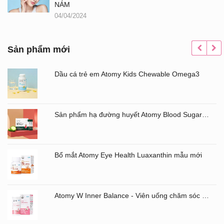
NÁM
04/04/2024
Sản phẩm mới
Dầu cá trẻ em Atomy Kids Chewable Omega3
Sản phẩm hạ đường huyết Atomy Blood Sugar Cut Bitter Melon chiết xuất mướp đắng hộp 60 gói
Bổ mắt Atomy Eye Health Luaxanthin mẫu mới
Atomy W Inner Balance - Viên uống chăm sóc âm đạo và đường ruột Atomy Hàn Quốc