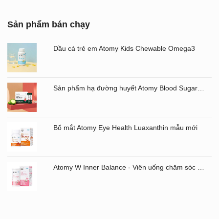
Sản phẩm bán chạy
Dầu cá trẻ em Atomy Kids Chewable Omega3
Sản phẩm hạ đường huyết Atomy Blood Sugar Cut Bitter Melon chiết xuất mướp đắng hộp 60 gói
Bổ mắt Atomy Eye Health Luaxanthin mẫu mới
Atomy W Inner Balance - Viên uống chăm sóc âm đạo và đường ruột Atomy Hàn Quốc