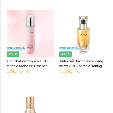
of
of
5
5
3% Off
3% Off
Tinh chất dưỡng ẩm OHUI
Tinh chất dưỡng sáng căng
Miracle Moisture Essence
mướt OHUI Miracle Toning
Glow Serum
(0)
(0)
0
0
out
out
of
of
5
5