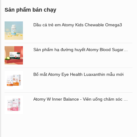
Sản phẩm bán chạy
Dầu cá trẻ em Atomy Kids Chewable Omega3
Sản phẩm hạ đường huyết Atomy Blood Sugar Cut Bitter Melon chiết xuất mướp đắng hộp 60 gói
Bổ mắt Atomy Eye Health Luaxanthin mẫu mới
Atomy W Inner Balance - Viên uống chăm sóc âm đạo và đường ruột Atomy Hàn Quốc