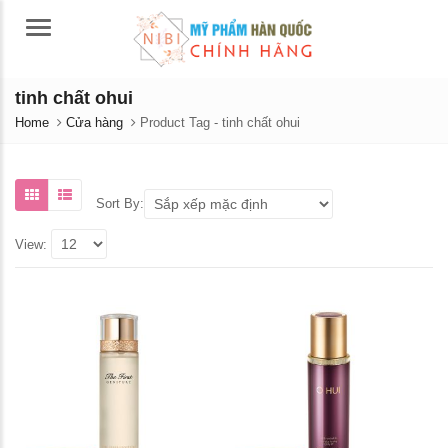
Menu
tinh chất ohui
Home
Cửa hàng
Product Tag -
tinh chất ohui
Sort By:
View:
á
á