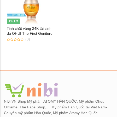
1% Off
Tinh chất vàng 24K tái sinh
da OHUI The First Geniture
Ampoule Advanced
(0)
0
out
of
5
NiBi.VN Shop Mỹ phẩm ATOMY HÀN QUỐC, Mỹ phẩm Ohui,
Oliflame, The Face Shop,..., Mỹ phẩm Hàn Quốc tại Việt Nam-
Chuyên mỹ phẩm Hàn Quốc, Mỹ phẩm Atomy Hàn Quốc!