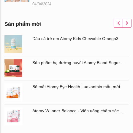
04/04/2024
Sản phẩm mới
Dầu cá trẻ em Atomy Kids Chewable Omega3
Sản phẩm hạ đường huyết Atomy Blood Sugar Cut Bitter Melon chiết xuất mướp đắng hộp 60 gói
Bổ mắt Atomy Eye Health Luaxanthin mẫu mới
Atomy W Inner Balance - Viên uống chăm sóc âm đạo và đường ruột Atomy Hàn Quốc