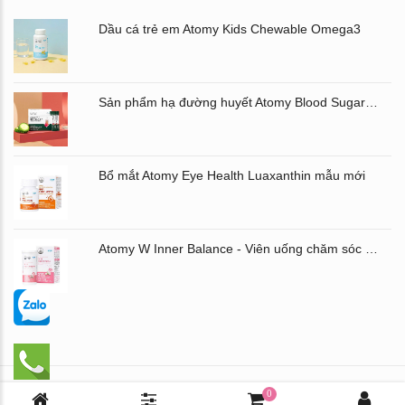
Dầu cá trẻ em Atomy Kids Chewable Omega3
Sản phẩm hạ đường huyết Atomy Blood Sugar Cut Bitter Melon chiết xuất mướp đắng hộp 60 gói
Bổ mắt Atomy Eye Health Luaxanthin mẫu mới
Atomy W Inner Balance - Viên uống chăm sóc âm đạo và đường ruột Atomy Hàn Quốc
Chịu trách nhiệm nội dung: Mai Thị Thu Hưng - ĐT: 0971.435.586
0