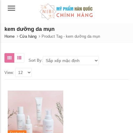
Menu
kem dưỡng da mụn
Home
Cửa hàng
Product Tag -
kem dưỡng da mụn
Sort By:
View:
Nước hoa hồng dưỡng trắng
Phấn phủ Atomy Air P
da Atomy Absolute Cellactive
dầu, lâu trôi, làm sán
Toner 150ML