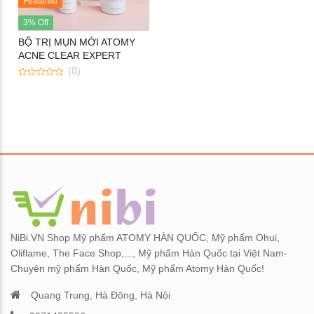
Featured
Kem nền Atomy Absolute BB
Sữa dưỡng Atomy T
Cream
Lotion Hàn Quốc 135
3% Off
BỘ TRỊ MỤN MỚI ATOMY
Set Atomy Evening Care Hàn
Tăng cường sinh lý, b
ACNE CLEAR EXPERT
SYSTEM
Quốc - Bộ sản phẩm chăm sóc
Atomy O-Saw Palmet
(0)
da ban đêm 4 loại
Quốc 90 viên
0
out
of
Tinh chất serum dạng xịt
Nội tiết tố nữ ATOMY
5
Atomy Oil Serum
SOPHORA QUEEN
NiBi.VN Shop Mỹ phẩm ATOMY HÀN QUỐC, Mỹ phẩm Ohui,
Oliflame, The Face Shop,..., Mỹ phẩm Hàn Quốc tại Việt Nam-
Chuyên mỹ phẩm Hàn Quốc, Mỹ phẩm Atomy Hàn Quốc!
Quang Trung, Hà Đông, Hà Nội