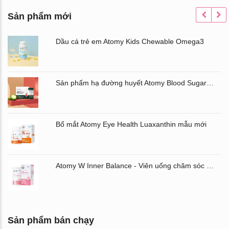
Sản phẩm mới
Dầu cá trẻ em Atomy Kids Chewable Omega3
Sản phẩm hạ đường huyết Atomy Blood Sugar Cut Bitter Melon chiết xuất mướp đắng hộp 60 gói
Bổ mắt Atomy Eye Health Luaxanthin mẫu mới
Atomy W Inner Balance - Viên uống chăm sóc âm đạo và đường ruột Atomy Hàn Quốc
Sản phẩm bán chạy