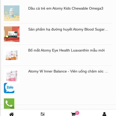
Dầu cá trẻ em Atomy Kids Chewable Omega3
Sản phẩm hạ đường huyết Atomy Blood Sugar Cut Bitter Melon chiết xuất mướp đắng hộp 60 gói
Bổ mắt Atomy Eye Health Luaxanthin mẫu mới
Atomy W Inner Balance - Viên uống chăm sóc âm đạo và đường ruột Atomy Hàn Quốc
Chịu trách nhiệm nội dung: Mai Thị Thu Hưng - ĐT: 0971.435.586
0