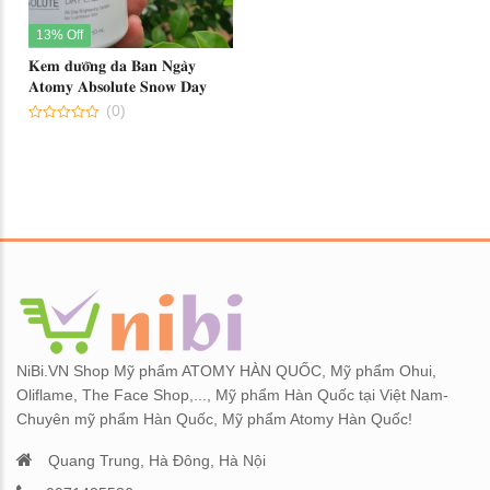
Kem nền Atomy Absolute BB
Sữa dưỡng Atomy T
Cream
Lotion Hàn Quốc 135
13% Off
𝐊𝐞𝐦 𝐝𝐮̛𝐨̛̃𝐧𝐠 𝐝𝐚 𝐁𝐚𝐧 𝐍𝐠𝐚̀𝐲
Set Atomy Evening Care Hàn
Tăng cường sinh lý, b
𝐀𝐭𝐨𝐦𝐲 𝐀𝐛𝐬𝐨𝐥𝐮𝐭𝐞 𝐒𝐧𝐨𝐰 𝐃𝐚𝐲
𝐂𝐫𝐞𝐚𝐦
Quốc - Bộ sản phẩm chăm sóc
Atomy O-Saw Palmet
(0)
da ban đêm 4 loại
Quốc 90 viên
0
out
of
Tinh chất serum dạng xịt
Nội tiết tố nữ ATOMY
5
Atomy Oil Serum
SOPHORA QUEEN
NiBi.VN Shop Mỹ phẩm ATOMY HÀN QUỐC, Mỹ phẩm Ohui,
Oliflame, The Face Shop,..., Mỹ phẩm Hàn Quốc tại Việt Nam-
Chuyên mỹ phẩm Hàn Quốc, Mỹ phẩm Atomy Hàn Quốc!
Quang Trung, Hà Đông, Hà Nội