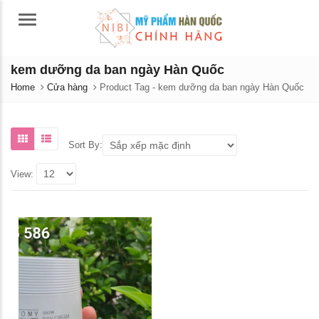
Menu
kem dưỡng da ban ngày Hàn Quốc
Home
Cửa hàng
Product Tag -
kem dưỡng da ban ngày Hàn Quốc
Sort By:
View:
Nước hoa hồng dưỡng trắng
Phấn phủ Atomy Air P
da Atomy Absolute Cellactive
dầu, lâu trôi, làm sán
Toner 150ML