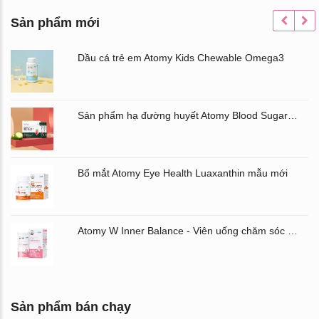
Sản phẩm mới
Dầu cá trẻ em Atomy Kids Chewable Omega3
Sản phẩm hạ đường huyết Atomy Blood Sugar Cut Bitter Melon chiết xuất mướp đắng hộp 60 gói
Bổ mắt Atomy Eye Health Luaxanthin mẫu mới
Atomy W Inner Balance - Viên uống chăm sóc âm đạo và đường ruột Atomy Hàn Quốc
Sản phẩm bán chạy