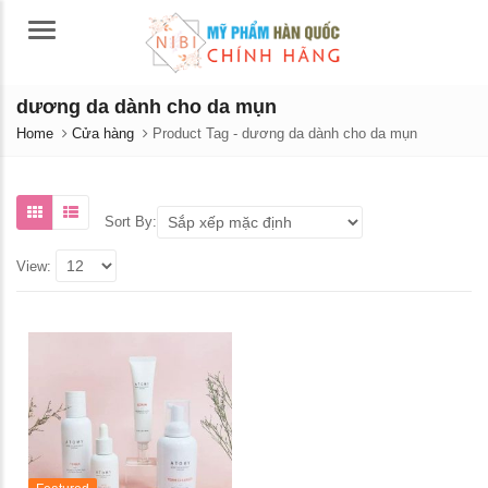
Menu
dương da dành cho da mụn
Home
Cửa hàng
Product Tag -
dương da dành cho da mụn
Sort By:
View:
Nước hoa hồng dưỡng trắng
Phấn phủ Atomy Air Pact k
da Atomy Absolute Cellactive
dầu, lâu trôi, làm sáng da
Toner 150ML