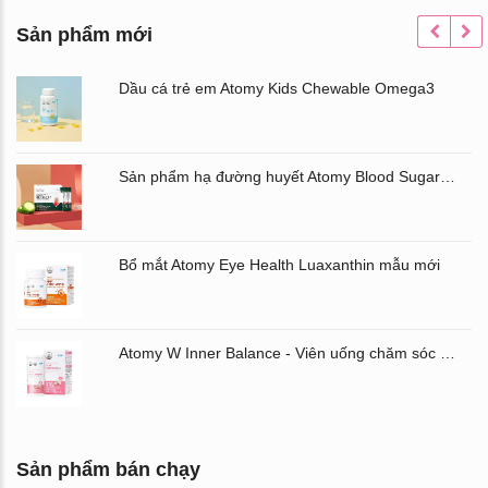
Sản phẩm mới
Dầu cá trẻ em Atomy Kids Chewable Omega3
Sản phẩm hạ đường huyết Atomy Blood Sugar Cut Bitter Melon chiết xuất mướp đắng hộp 60 gói
Bổ mắt Atomy Eye Health Luaxanthin mẫu mới
Atomy W Inner Balance - Viên uống chăm sóc âm đạo và đường ruột Atomy Hàn Quốc
Sản phẩm bán chạy