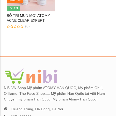
Featured
Kem nền Atomy Absolute BB
Sữa dưỡng Atomy THE F
Cream
Lotion Hàn Quốc 135 ml
3% Off
BỘ TRỊ MỤN MỚI ATOMY
Set Atomy Evening Care Hàn
Tăng cường sinh lý, bổ th
ACNE CLEAR EXPERT
SYSTEM
Quốc - Bộ sản phẩm chăm sóc
Atomy O-Saw Palmetto Hà
(0)
da ban đêm 4 loại
Quốc 90 viên
0
out
of
Tinh chất serum dạng xịt
Nội tiết tố nữ ATOMY
5
Atomy Oil Serum
SOPHORA QUEEN
NiBi.VN Shop Mỹ phẩm ATOMY HÀN QUỐC, Mỹ phẩm Ohui,
Oliflame, The Face Shop,..., Mỹ phẩm Hàn Quốc tại Việt Nam-
Chuyên mỹ phẩm Hàn Quốc, Mỹ phẩm Atomy Hàn Quốc!
Quang Trung, Hà Đông, Hà Nội