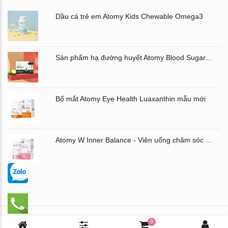
Dầu cá trẻ em Atomy Kids Chewable Omega3
Sản phẩm hạ đường huyết Atomy Blood Sugar Cut Bitter Melon chiết xuất mướp đắng hộp 60 gói
Bổ mắt Atomy Eye Health Luaxanthin mẫu mới
Atomy W Inner Balance - Viên uống chăm sóc âm đạo và đường ruột Atomy Hàn Quốc
Chịu trách nhiệm nội dung: Mai Thị Thu Hưng - ĐT: 0971.435.586
0