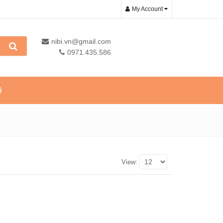
My Account
nibi.vn@gmail.com
0971.435.586
ệ
View: