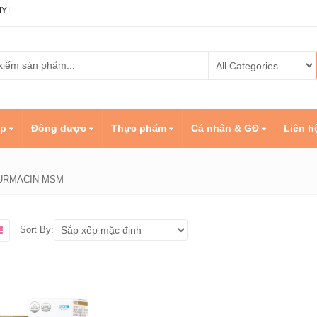
n Quốc
ẹp
Đông dược
Thực phẩm
Cá nhân & GĐ
Liên h
URMACIN MSM
Sort By: