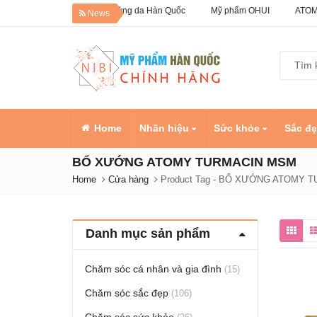
Giảm 50% Dưỡng da Hàn Quốc
Mỹ phẩm OHUI
ATOMY Hà
News
Home
Nhãn hiệu
Sức khỏe
Sắc đ
BỔ XƯỚNG ATOMY TURMACIN MSM
Home
Cửa hàng
Product Tag -
BỔ XƯỚNG ATOMY T
Danh mục sản phẩm
Chăm sóc cá nhân và gia đình
(15)
Chăm sóc sắc đẹp
(106)