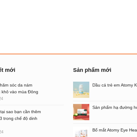
ết mới
Sản phẩm mới
chăm sóc da nám
ị khô vào mùa Đông
24
 tại sao bạn cần thêm
 trong chế độ dinh
24