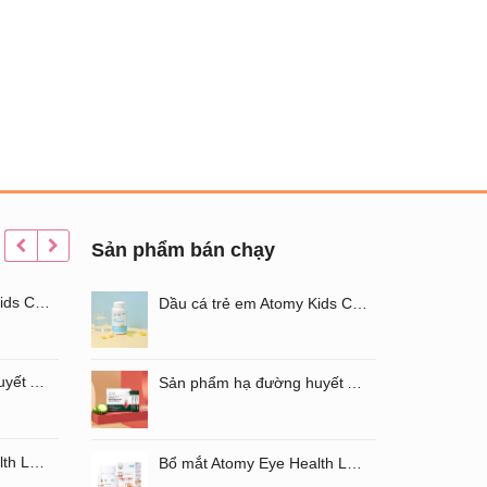
Sản phẩm bán chạy
Dầu cá trẻ em Atomy Kids Chewable Omega3
Nước hoa hồng dưỡng trắng da Atomy Absolute Cellactive Toner 150ML
Dầu cá trẻ em Atomy Kids Chewable Omega3
Sản phẩm hạ đường huyết Atomy Blood Sugar Cut Bitter Melon chiết xuất mướp đắng hộp 60 gói
Kem nền Atomy Absolute BB Cream
Sản phẩm hạ đường huyết Atomy Blood Sugar Cut Bitter Melon chiết xuất mướp đắng hộp 60 gói
Bổ mắt Atomy Eye Health Luaxanthin mẫu mới
Set Atomy Evening Care Hàn Quốc - Bộ sản phẩm chăm sóc da ban đêm 4 loại
Bổ mắt Atomy Eye Health Luaxanthin mẫu mới