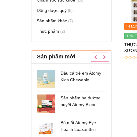
Chăm sóc sức khỏe
(26)
Đông dược quý
(9)
Sản phẩm khác
(7)
Featu
Thực phẩm
(2)
11% O
THỰC
XƯƠN
Sản phẩm mới
TURM
0
out
of
Dầu cá trẻ em Atomy
Nước
5
Kids Chewable
trắn
Omega3
Abso
Tone
Sản phẩm hạ đường
Kem
huyết Atomy Blood
Abso
Sugar Cut Bitter Melon
chiết xuất mướp đắng
Bổ mắt Atomy Eye
Set 
hộp 60 gói
Health Luaxanthin
Care
mẫu mới
sản 