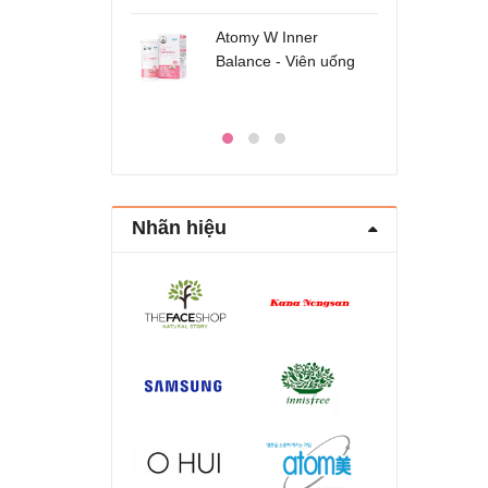
da b
Atomy W Inner
Tinh
Balance - Viên uống
xịt 
chăm sóc âm đạo và
đường ruột Atomy Hàn
Quốc
Nhãn hiệu