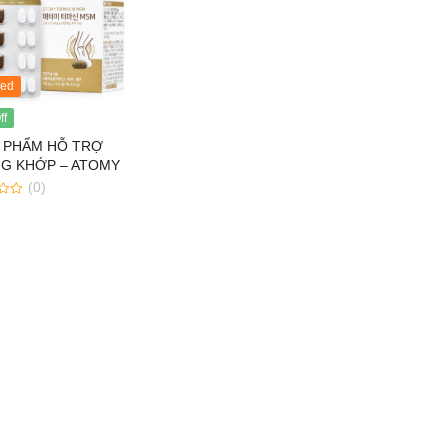
red
ff
 PHẨM HỖ TRỢ
G KHỚP – ATOMY
ACIN MSM
(0)
 hoa hồng dưỡng
Phấn phủ Atomy Air
g da Atomy
Pact kiềm dầu, lâu trôi,
lute Cellactive
làm sáng da
r 150ML
 nền Atomy
Sữa dưỡng Atomy
lute BB Cream
THE FAME Lotion Hàn
Quốc 135 ml
Atomy Evening
Tăng cường sinh lý,
 Hàn Quốc - Bộ
bổ thận Atomy O-Saw
phẩm chăm sóc
Palmetto Hàn Quốc 90